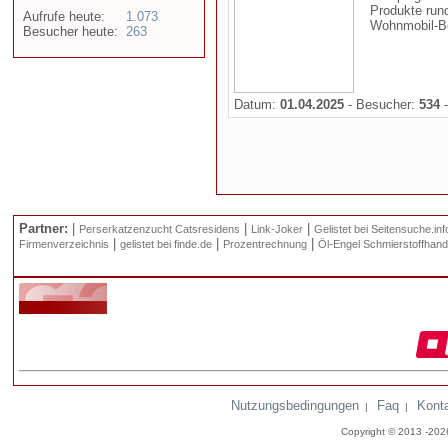
Produkte run
Aufrufe heute:
1.073
Wohnmobil-Be
Besucher heute:
263
Datum:
01.04.2025
- Besucher:
534
-
Partner:
|
|
|
Perserkatzenzucht Catsresidens
Link-Joker
Gelistet bei Seitensuche.inf
|
|
|
Firmenverzeichnis
gelistet bei finde.de
Prozentrechnung
Öl-Engel Schmierstoffhand
Nutzungsbedingungen
Faq
Kont
|
|
Copyright © 2013 -20