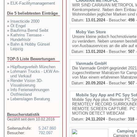
CARAVAN METROPOL
»
ELK-Facilitymanagement
WIR SIND CARAVAN METROPOL Werks
Kernkompetenz. Neben dem Einbau 
Die 5 beliebtesten Einträge
Wohnmobilen jeglicher Marken sind wir
Datum:
13.01.2024
- Besucher:
498
-
»
Insecticide 2000
»
Öl Engel
»
Baufirma Bernd Seibt
Moby Van Store
»
Kathrins Tieroase -
Unsere kleine jedoch hochmotiviert
Hundefrisör
zu verändern. Neben unseren bestellb
»
Bahn & Hobby Günsel
von Ausbauservices an die alle auf ei
Leipzig
Datum:
13.01.2024
- Besucher:
507
-
TOP-5 Liste Bewertungen
Vanmade GmbH
»
Hüpfburgverleih München
Die Vanmade GmbH gegründet 2021 in
»
Lohmann Trucks - LKW An-
zugeschnittener Matratzen für Camp
und Verkauf
von Max einem erfahrenen Matratzenh
»
Render Vision 3D-
Datum:
20.09.2024
- Besucher:
507
-
Visualisierung
»
Info Ferienwohnungen
Ostfriesland
Mobile Spy App and PC Spy Sof
»
Lebenslagen Beratung
Mobile Spy App plus Remote PC Spy 
REMOTELY RECORD SURROUNDIN
REMOTE SCREEN CAPTURE. PC S
MOTION DETECT WEBCAM
Besucherstatistik
Datum:
24.11.2024
- Besucher:
318
-
Gezählt seit dem 10.02.2016
Seitenaufrufe:
5.247.860
Camping m
Besucher:
792.097
Camping mit O