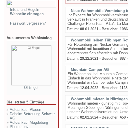
Info,s und Regeln
Neue Wohnmobile Vermietung in
Webseite eintragen
Ihr Experte für Wohnmobilvermietun
verkauft in Franken und deutschlan
Passwort vergessen?
Challenger RollerTeam P.L.A. La Marc
Datum:
08.01.2021
- Besucher:
1086
Aus unserem Webkatalog
Wohnmobil leihen Tübingen Ro
Für Rottenburg am Neckar Gomaringe
Wohnmobil mit luxuriöser Ausstattu
abgetrennter Schlafbereich mit Doppel
Datum:
29.12.2021
- Besucher:
887
-
Mountain Camper AG
Ein Wohnmobil bei Mountain Camper 
Einfach in das Wohnmobil einsteigen
Wohnmobil ein Camper oder Campingbu
Öl Engel
Datum:
12.04.2022
- Besucher:
1128
Wohnmobil mieten in Nürtinge
Die letzten 5 Einträge
Wohnmobil mieten - günstig mit Top-
Metzingen Göppingen Nürtingen und S
»
Autoankauf Plauen
unserer Wohnmobilvermietung. Unser
»
Daheim Betreuung Schweiz
Datum:
02.02.2024
- Besucher:
450
-
AG
»
Autoankauf Magdeburg
»
Pheromony