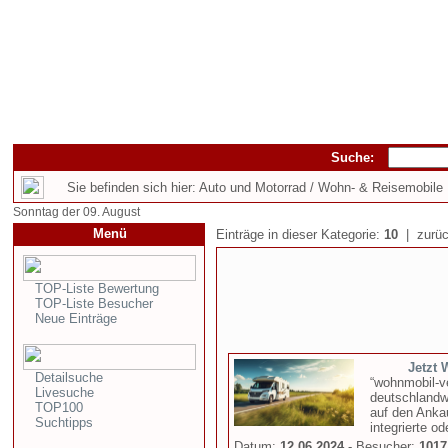
Suche:
Sie befinden sich hier: Auto und Motorrad / Wohn- & Reisemobile
Sonntag der 09. August
Menü
Einträge in dieser Kategorie:
10
| zurüc
TOP-Liste Bewertung
TOP-Liste Besucher
Neue Einträge
Jetzt
Detailsuche
“wohnmobil-ve
Livesuche
deutschlandw
TOP100
auf den Ank
Suchtipps
integrierte od
Datum:
12.06.2024
- Besucher:
1017