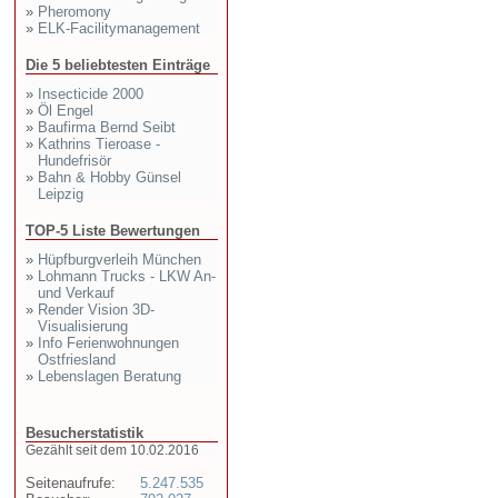
»
Pheromony
»
ELK-Facilitymanagement
Die 5 beliebtesten Einträge
»
Insecticide 2000
»
Öl Engel
»
Baufirma Bernd Seibt
»
Kathrins Tieroase -
Hundefrisör
»
Bahn & Hobby Günsel
Leipzig
TOP-5 Liste Bewertungen
»
Hüpfburgverleih München
»
Lohmann Trucks - LKW An-
und Verkauf
»
Render Vision 3D-
Visualisierung
»
Info Ferienwohnungen
Ostfriesland
»
Lebenslagen Beratung
Besucherstatistik
Gezählt seit dem 10.02.2016
Seitenaufrufe:
5.247.535