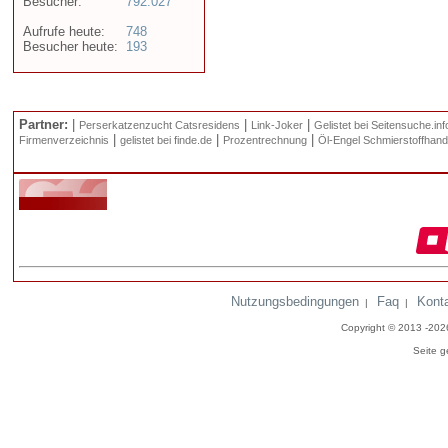
Besucher:
792.027
Aufrufe heute:
748
Besucher heute:
193
Partner:
|
|
|
Perserkatzenzucht Catsresidens
Link-Joker
Gelistet bei Seitensuche.inf
|
|
|
Firmenverzeichnis
gelistet bei finde.de
Prozentrechnung
Öl-Engel Schmierstoffhand
Nutzungsbedingungen
Faq
Kont
|
|
Copyright © 2013 -20
Seite g