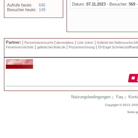
Datum:
07.11.2023
- Besucher:
569
-
Aufrufe heute:
646
Besucher heute:
149
Partner:
|
|
|
Perserkatzenzucht Catsresidens
Link-Joker
Gelistet bei Seitensuche.inf
|
|
|
Firmenverzeichnis
gelistet bei finde.de
Prozentrechnung
Öl-Engel Schmierstoffhand
Nutzungsbedingungen
Faq
Kont
|
|
Copyright © 2013 -20
Seite g