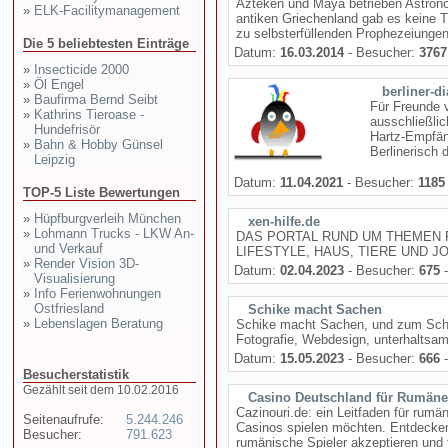
Azteken und Maya betrieben Astrono
»
ELK-Facilitymanagement
antiken Griechenland gab es keine T
zu selbsterfüllenden Prophezeiungen 
Die 5 beliebtesten Einträge
Datum:
16.03.2014
- Besucher:
3767
»
Insecticide 2000
»
Öl Engel
berliner-di
»
Baufirma Bernd Seibt
Für Freunde v
»
Kathrins Tieroase -
ausschließlich
Hundefrisör
Hartz-Empfän
»
Bahn & Hobby Günsel
Berlinerisch 
Leipzig
Datum:
11.04.2021
- Besucher:
1185
TOP-5 Liste Bewertungen
»
Hüpfburgverleih München
xen-hilfe.de
»
Lohmann Trucks - LKW An-
DAS PORTAL RUND UM THEMEN F
und Verkauf
LIFESTYLE, HAUS, TIERE UND JOB.
»
Render Vision 3D-
Datum:
02.04.2023
- Besucher:
675
-
Visualisierung
»
Info Ferienwohnungen
Ostfriesland
Schike macht Sachen
»
Lebenslagen Beratung
Schike macht Sachen, und zum Scha
Fotografie, Webdesign, unterhaltsam
Datum:
15.05.2023
- Besucher:
666
-
Besucherstatistik
Gezählt seit dem 10.02.2016
Casino Deutschland für Rumän
Cazinouri.de: ein Leitfaden für rumä
Seitenaufrufe:
5.244.246
Casinos spielen möchten. Entdecken
Besucher:
791.623
rumänische Spieler akzeptieren und 