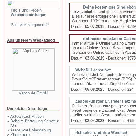
Deine kostenlose Singlebör
Info,s und Regeln
Jetzt verlieben und glücklich werden.
Webseite eintragen
alles für eine erfolgreiche Partnersuc
Wir haben 100% nur echte Mitglieder
Passwort vergessen?
Datum:
05.07.2018
- Besucher:
4589
onlinecasinosat.com Casin
Aus unserem Webkatalog
Immer aktuelle Online Casino Erfahr
unseren Online Casino Bewertungen im
lizenzierten Online Casinos in Austri
Datum:
03.06.2019
- Besucher:
1978
WeheDuLachst.Net
WeheDuLachst.Net bietet dir eine gr
PowerPoint?Präsentationen (PPS) Po
kuriose Zitate – ideal für jeden Anlas
Datum:
06.08.2025
- Besucher:
224
-
Vaprio.de GmbH
Zauberkünstler Dr. Peter Patzina
Dr. Peter Patzina einzigartige Zaub
Die letzten 5 Einträge
bietet besondere Zaubertricks. Die
stellen weltliche Gesetzmäßigkeiten 
»
Autoankauf Plauen
Datum:
02.04.2023
- Besucher:
675
-
»
Daheim Betreuung Schweiz
AG
»
Autoankauf Magdeburg
Hellseher und ihre Weisheit
»
Pheromony