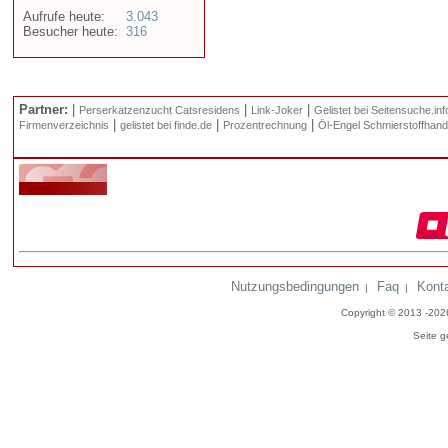
Aufrufe heute:
3.043
Besucher heute:
316
Partner:
|
|
|
Perserkatzenzucht Catsresidens
Link-Joker
Gelistet bei Seitensuche.inf
|
|
|
Firmenverzeichnis
gelistet bei finde.de
Prozentrechnung
Öl-Engel Schmierstoffhand
Nutzungsbedingungen
Faq
Kont
|
|
Copyright © 2013 -20
Seite g