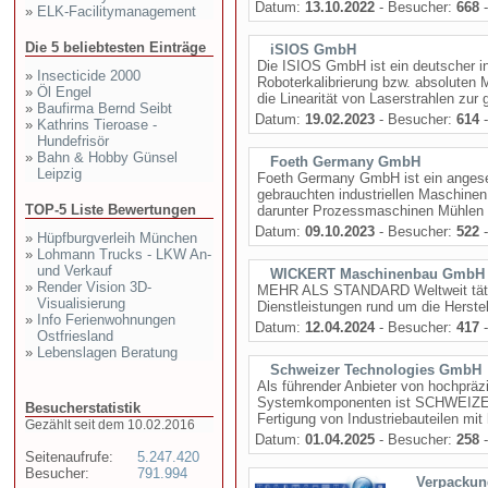
Datum:
13.10.2022
- Besucher:
668
-
»
ELK-Facilitymanagement
Die 5 beliebtesten Einträge
iSIOS GmbH
Die ISIOS GmbH ist ein deutscher in
»
Insecticide 2000
Roboterkalibrierung bzw. absoluten 
»
Öl Engel
die Linearität von Laserstrahlen zur
»
Baufirma Bernd Seibt
Datum:
19.02.2023
- Besucher:
614
-
»
Kathrins Tieroase -
Hundefrisör
»
Bahn & Hobby Günsel
Foeth Germany GmbH
Leipzig
Foeth Germany GmbH ist ein anges
gebrauchten industriellen Maschinen
TOP-5 Liste Bewertungen
darunter Prozessmaschinen Mühlen M
Datum:
09.10.2023
- Besucher:
522
-
»
Hüpfburgverleih München
»
Lohmann Trucks - LKW An-
und Verkauf
WICKERT Maschinenbau GmbH
»
Render Vision 3D-
MEHR ALS STANDARD Weltweit tätig 
Visualisierung
Dienstleistungen rund um die Herste
»
Info Ferienwohnungen
Datum:
12.04.2024
- Besucher:
417
-
Ostfriesland
»
Lebenslagen Beratung
Schweizer Technologies GmbH
Als führender Anbieter von hochpräzi
Systemkomponenten ist SCHWEIZER
Besucherstatistik
Fertigung von Industriebauteilen m
Gezählt seit dem 10.02.2016
Datum:
01.04.2025
- Besucher:
258
-
Seitenaufrufe:
5.247.420
Besucher:
791.994
Verpacku