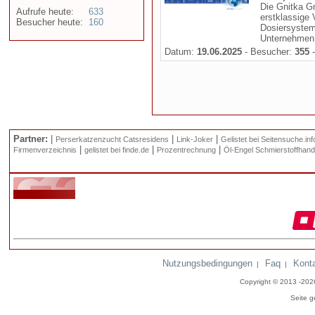
Die Gnitka G
Aufrufe heute:
633
erstklassige
Besucher heute:
160
Dosiersysteme
Unternehmen 
Datum:
19.06.2025
- Besucher:
355
-
Partner:
|
|
|
Perserkatzenzucht Catsresidens
Link-Joker
Gelistet bei Seitensuche.inf
|
|
|
Firmenverzeichnis
gelistet bei finde.de
Prozentrechnung
Öl-Engel Schmierstoffhand
Nutzungsbedingungen
Faq
Kont
|
|
Copyright © 2013 -20
Seite g