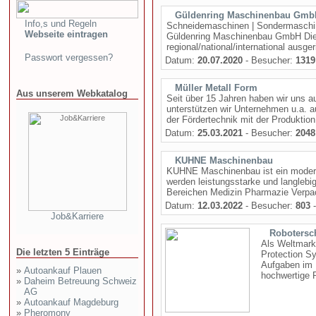
Güldenring Maschinenbau Gmb
Info,s und Regeln
Schneidemaschinen | Sondermaschine
Webseite eintragen
Güldenring Maschinenbau GmbH Die
regional/national/international ausger
Passwort vergessen?
Datum:
20.07.2020
- Besucher:
1319
Müller Metall Form
Aus unserem Webkatalog
Seit über 15 Jahren haben wir uns auf
unterstützen wir Unternehmen u.a.
der Fördertechnik mit der Produktion 
Datum:
25.03.2021
- Besucher:
2048
KUHNE Maschinenbau
KUHNE Maschinenbau ist ein modern
werden leistungsstarke und langlebig
Bereichen Medizin Pharmazie Verpac
Datum:
12.03.2022
- Besucher:
803
-
Job&Karriere
Robotersc
Als Weltmarkt
Die letzten 5 Einträge
Protection S
Aufgaben im 
»
Autoankauf Plauen
hochwertige R
»
Daheim Betreuung Schweiz
AG
»
Autoankauf Magdeburg
»
Pheromony