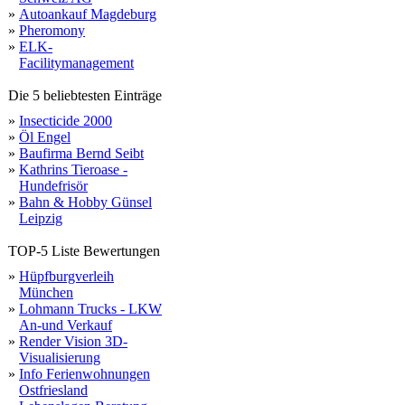
»
Autoankauf Magdeburg
»
Pheromony
»
ELK-
Facilitymanagement
Die 5 beliebtesten Einträge
»
Insecticide 2000
»
Öl Engel
»
Baufirma Bernd Seibt
»
Kathrins Tieroase -
Hundefrisör
»
Bahn & Hobby Günsel
Leipzig
TOP-5 Liste Bewertungen
»
Hüpfburgverleih
München
»
Lohmann Trucks - LKW
An-und Verkauf
»
Render Vision 3D-
Visualisierung
»
Info Ferienwohnungen
Ostfriesland