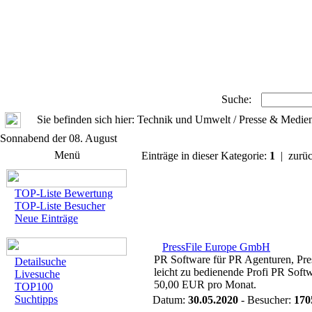
Suche:
Sie befinden sich hier: Technik und Umwelt / Presse & Medie
Sonnabend der 08. August
Menü
Einträge in dieser Kategorie:
1
| zurüc
TOP-Liste Bewertung
TOP-Liste Besucher
Neue Einträge
PressFile Europe GmbH
PR Software für PR Agenturen, Pres
Detailsuche
leicht zu bedienende Profi PR Soft
Livesuche
50,00 EUR pro Monat.
TOP100
Suchtipps
Datum:
30.05.2020
- Besucher:
170