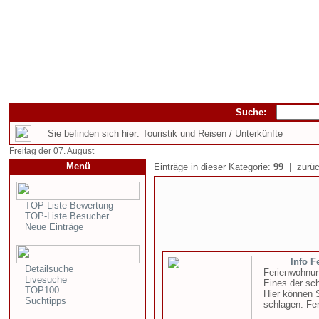
Suche:
Sie befinden sich hier: Touristik und Reisen / Unterkünfte
Freitag der 07. August
Menü
Einträge in dieser Kategorie:
99
| zurüc
TOP-Liste Bewertung
TOP-Liste Besucher
Neue Einträge
Info F
Detailsuche
Ferienwohnun
Livesuche
Eines der sc
TOP100
Hier können 
Suchtipps
schlagen. Fer