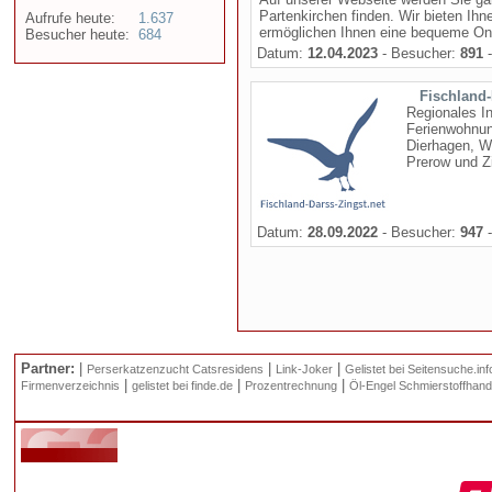
Partenkirchen finden. Wir bieten I
Aufrufe heute:
1.637
ermöglichen Ihnen eine bequeme Onli
Besucher heute:
684
Datum:
12.04.2023
- Besucher:
891
-
Fischland-
Regionales I
Ferienwohnung
Dierhagen, W
Prerow und Z
Datum:
28.09.2022
- Besucher:
947
-
Partner:
|
|
|
Perserkatzenzucht Catsresidens
Link-Joker
Gelistet bei Seitensuche.inf
|
|
|
Firmenverzeichnis
gelistet bei finde.de
Prozentrechnung
Öl-Engel Schmierstoffhand