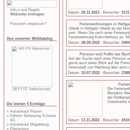
Info,s und Regeln
Datum:
20.11.2023
- Besucher:
3131
Webseite eintragen
Passwort vergessen?
Ferienwohnungen in Holtga
Urlaub in Holtgast Urlaub an der No
sein. Wenn Sie nach einer Ferienunte
Ferienwohnung Kutscherhuus an. Mit
Aus unserem Webkatalog
Datum:
28.09.2022
- Besucher:
2404
Pension und FeWo bei Buc
Auf der Suche nach einer Pension o
gerne auch einen Blick auf die Pensi
Innenstadt von Hamburg aber auch d
Datum:
10.07.2022
- Besucher:
2388
Ferie
Die Ferienwo
DEFYTE Selbstschutz
Residenz Mee
der Robbenpla
Unterkünfte i
Die letzten 5 Einträge
»
Autoankauf Plauen
»
Daheim Betreuung Schweiz
AG
Datum:
13.11.2022
- Besucher:
2410
»
Autoankauf Magdeburg
»
Pheromony