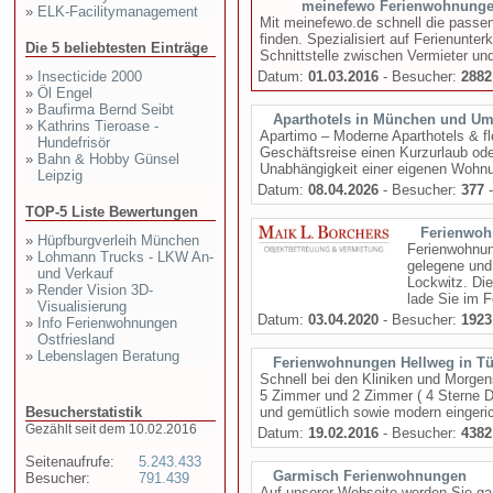
meinefewo Ferienwohnunge
»
ELK-Facilitymanagement
Mit meinefewo.de schnell die passe
finden. Spezialisiert auf Ferienunter
Die 5 beliebtesten Einträge
Schnittstelle zwischen Vermieter und 
»
Insecticide 2000
Datum:
01.03.2016
- Besucher:
2882
»
Öl Engel
»
Baufirma Bernd Seibt
Aparthotels in München und U
»
Kathrins Tieroase -
Apartimo – Moderne Aparthotels & f
Hundefrisör
Geschäftsreise einen Kurzurlaub od
»
Bahn & Hobby Günsel
Unabhängigkeit einer eigenen Wohnu
Leipzig
Datum:
08.04.2026
- Besucher:
377
-
TOP-5 Liste Bewertungen
Ferienwoh
»
Hüpfburgverleih München
Ferienwohnung
»
Lohmann Trucks - LKW An-
gelegene und
und Verkauf
Lockwitz. Di
»
Render Vision 3D-
lade Sie im F
Visualisierung
Datum:
03.04.2020
- Besucher:
1923
»
Info Ferienwohnungen
Ostfriesland
»
Lebenslagen Beratung
Ferienwohnungen Hellweg in T
Schnell bei den Kliniken und Morgen
5 Zimmer und 2 Zimmer ( 4 Sterne DT
Besucherstatistik
und gemütlich sowie modern eingerich
Gezählt seit dem 10.02.2016
Datum:
19.02.2016
- Besucher:
4382
Seitenaufrufe:
5.243.433
Garmisch Ferienwohnungen
Besucher:
791.439
Auf unserer Webseite werden Sie ga