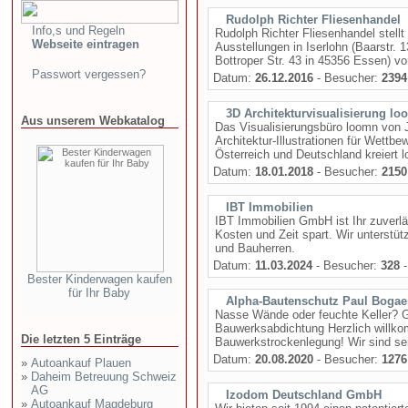
Rudolph Richter Fliesenhandel
Info,s und Regeln
Rudolph Richter Fliesenhandel stell
Webseite eintragen
Ausstellungen in Iserlohn (Baarstr. 
Bottroper Str. 43 in 45356 Essen) vor
Passwort vergessen?
Datum:
26.12.2016
- Besucher:
2394
3D Architekturvisualisierung l
Aus unserem Webkatalog
Das Visualisierungsbüro loomn von J
Architektur-Illustrationen für Wett
Österreich und Deutschland kreiert l
Datum:
18.01.2018
- Besucher:
2150
IBT Immobilien
IBT Immobilien GmbH ist Ihr zuverläs
Kosten und Zeit spart. Wir unterst
und Bauherren.
Datum:
11.03.2024
- Besucher:
328
-
Bester Kinderwagen kaufen
für Ihr Baby
Alpha-Bautenschutz Paul Bogaer
Nasse Wände oder feuchte Keller? 
Bauwerksabdichtung Herzlich willko
Die letzten 5 Einträge
Bauwerkstrockenlegung! Wir sind seit
Datum:
20.08.2020
- Besucher:
1276
»
Autoankauf Plauen
»
Daheim Betreuung Schweiz
AG
Izodom Deutschland GmbH
»
Autoankauf Magdeburg