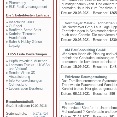
Wir bieten seit 1994 einen patentie
»
Pheromony
günstiger bauen kann. Und erreich
»
ELK-Facilitymanagement
normalen Haus bis zum Passivhaus. 
Datum:
20.03.2021
- Besucher:
1265
Die 5 beliebtesten Einträge
»
Insecticide 2000
Nordmeyer Maler - Fachbetrieb
»
Öl Engel
Die Nordmeyer GmbH aus Lage Lippe 
»
Baufirma Bernd Seibt
Zertifizierungen in Schimmelsanieru
»
Kathrins Tieroase -
auch ohne Chemie. Die motivierten Mit
Hundefrisör
Datum:
20.03.2021
- Besucher:
1230
»
Bahn & Hobby Günsel
Leipzig
AM BauConsulting GmbH
Wir bieten Ihnen die Planung und vo
TOP-5 Liste Bewertungen
technische Gebäudeausrüstung an. Wi
»
Hüpfburgverleih München
permanent die komplexe technische E
»
Lohmann Trucks - LKW An-
Datum:
15.09.2021
- Besucher:
1148
und Verkauf
»
Render Vision 3D-
Visualisierung
Effiziente Raumgestaltung
»
Info Ferienwohnungen
Das Familienunternehmen Systembau K
Ostfriesland
Trennwände Paravents und Wandabsor
»
Lebenslagen Beratung
Kanzlei bieten. Hier gibt es genau de
Datum:
06.12.2021
- Besucher:
890
-
Besucherstatistik
MatchOffice
Gezählt seit dem 10.02.2016
Ein serviced Büro für Ihr Unternehm
Mehraufwand ? Komfortable und bew
Seitenaufrufe:
5.242.714
Datum:
31.12.2021
- Besucher:
861
-