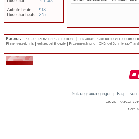
Besucher:
791.000
Aufrufe heute:
918
Besucher heute:
245
Partner:
|
|
|
Perserkatzenzucht Catsresidens
Link-Joker
Gelistet bei Seitensuche.inf
|
|
|
Firmenverzeichnis
gelistet bei finde.de
Prozentrechnung
Öl-Engel Schmierstoffhand
Nutzungsbedingungen
Faq
Kont
|
|
Copyright © 2013 -20
Seite g