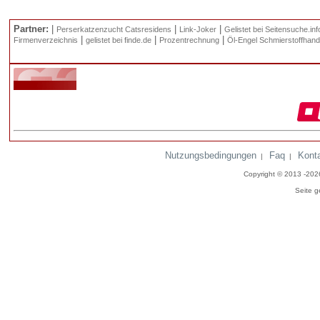
Partner:
|
|
|
Perserkatzenzucht Catsresidens
Link-Joker
Gelistet bei Seitensuche.inf
|
|
|
Firmenverzeichnis
gelistet bei finde.de
Prozentrechnung
Öl-Engel Schmierstoffhand
Nutzungsbedingungen
Faq
Kont
|
|
Copyright © 2013 -20
Seite g