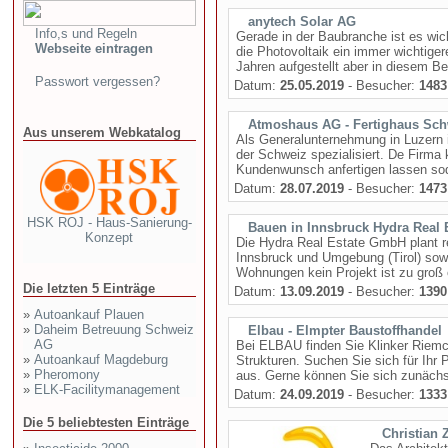
anytech Solar AG
Info,s und Regeln
Gerade in der Baubranche ist es wich
Webseite eintragen
die Photovoltaik ein immer wichtige
Jahren aufgestellt aber in diesem Ber
Passwort vergessen?
Datum:
25.05.2019
- Besucher:
1483
Atmoshaus AG - Fertighaus Sch
Aus unserem Webkatalog
Als Generalunternehmung in Luzern i
der Schweiz spezialisiert. De Firma 
Kundenwunsch anfertigen lassen sod
Datum:
28.07.2019
- Besucher:
1473
HSK ROJ - Haus-Sanierung-
Bauen in Innsbruck Hydra Real 
Konzept
Die Hydra Real Estate GmbH plant re
Innsbruck und Umgebung (Tirol) sowi
Wohnungen kein Projekt ist zu groß o
Die letzten 5 Einträge
Datum:
13.09.2019
- Besucher:
1390
»
Autoankauf Plauen
»
Daheim Betreuung Schweiz
Elbau - Elmpter Baustoffhandel
AG
Bei ELBAU finden Sie Klinker Riemc
»
Autoankauf Magdeburg
Strukturen. Suchen Sie sich für Ihr
»
Pheromony
aus. Gerne können Sie sich zunächst 
»
ELK-Facilitymanagement
Datum:
24.09.2019
- Besucher:
1333
Die 5 beliebtesten Einträge
Christian 