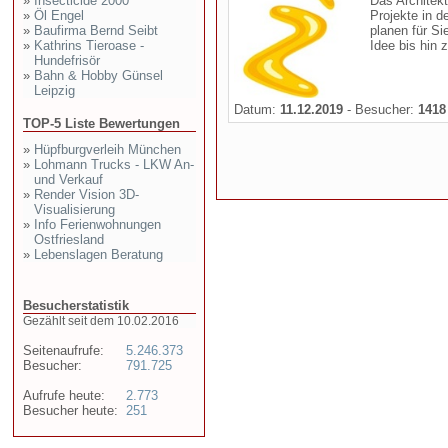
»
Insecticide 2000
Das Architekt
»
Öl Engel
Projekte in d
»
Baufirma Bernd Seibt
planen für S
»
Kathrins Tieroase -
Idee bis hin z
Hundefrisör
»
Bahn & Hobby Günsel
Leipzig
Datum:
11.12.2019
- Besucher:
1418
TOP-5 Liste Bewertungen
»
Hüpfburgverleih München
»
Lohmann Trucks - LKW An-
und Verkauf
»
Render Vision 3D-
Visualisierung
»
Info Ferienwohnungen
Ostfriesland
»
Lebenslagen Beratung
Besucherstatistik
Gezählt seit dem 10.02.2016
Seitenaufrufe:
5.246.373
Besucher:
791.725
Aufrufe heute:
2.773
Besucher heute:
251