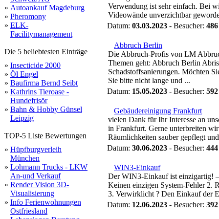
Verwendung ist sehr einfach. Bei w
»
Autoankauf Magdeburg
Videowände unverzichtbar geworden
»
Pheromony
»
ELK-
Datum:
03.03.2023
- Besucher:
486
Facilitymanagement
Abbruch Berlin
Die 5 beliebtesten Einträge
Die Abbruch-Profis von LM Abbruc
Themen geht: Abbruch Berlin Abris
»
Insecticide 2000
Schadstoffsanierungen. Möchten Sie
»
Öl Engel
Sie bitte nicht lange und ...
»
Baufirma Bernd Seibt
Datum:
15.05.2023
- Besucher:
592
»
Kathrins Tieroase -
Hundefrisör
»
Bahn & Hobby Günsel
Gebäudereinigung Frankfurt
Leipzig
vielen Dank für Ihr Interesse an un
in Frankfurt. Gerne unterbreiten w
TOP-5 Liste Bewertungen
Räumlichkeiten sauber gepflegt und
Datum:
30.06.2023
- Besucher:
444
»
Hüpfburgverleih
München
»
Lohmann Trucks - LKW
WIN3-Einkauf
An-und Verkauf
Der WIN3-Einkauf ist einzigartig
»
Render Vision 3D-
Keinen einzigen System-Fehler 2. Re
Visualisierung
3. Verwirklicht ? Den Einkauf der E
»
Info Ferienwohnungen
Datum:
12.06.2023
- Besucher:
392
Ostfriesland