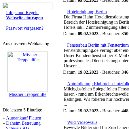
Datum:
09.02.2023
- Besucher:
338
Hotelreinigung Berlin
Info,s und Regeln
Die Firma Hahn Hoteldienstleistunge
Webseite eintragen
Bereich der Hotelreinigung in Berl
Hotels inkl. Zimmerreinigung aller
Passwort vergessen?
Datum:
09.02.2023
- Besucher:
350
Aus unserem Webkatalog
Fensterbau Berlin mit Fensterdu
Fensterdumping.de verfügt über ein
Unser Kundendienst ist per E-Mail s
professionelles Dienstleistungsunte
Unsere ...
Datum:
19.02.2023
- Besucher:
346
Autofolierung Einbruchschutzfoli
Milchglasfolien Spiegelfolien Fenst
lassen - rund um Erkenbrechtsweile
Missner Treppenlifte
Esslingen. Wir folieren nur hochwe
...
Die letzten 5 Einträge
Datum:
19.02.2023
- Besucher:
448
»
Autoankauf Plauen
Wild Videowalls
»
Daheim Betreuung
Bewegte Bilder sind für Zuschauer 
Schweiz AG