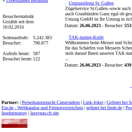
»
Lebenslagen Beratung
Umzugsfirma St. Gallen
Zügelservice St.Gallen–sowie auch
auch Graubünden Ganz egal ob gesch
Besucherstatistik
Umzug GmbH ist Ihr Umzug in rich
Gezählt seit dem
Datum:
26.06.2023
- Besucher:
553
10.02.2016
TAK-tuning-Knife
Seitenaufrufe:
5.242.383
Willkommen beim Messer und Schere
Besucher:
790.877
für das Schärfen von Messern Sche
stolz darauf Ihnen unseren TAK-tun
Aufrufe heute:
587
...
Besucher heute:
122
Datum:
26.06.2023
- Besucher:
439
Partner:
|
Perserkatzenzucht Catsresidens
|
Link-Joker
|
Gelistet bei 
Ein.de - Webkatalog und Firmenverzeichnis
|
gelistet bei finde.de
|
Pro
Insektenspray
|
lasvegas.ch site