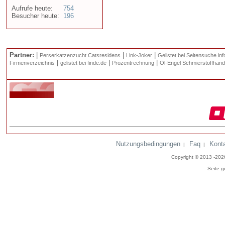
Aufrufe heute:
754
Besucher heute:
196
Partner:
|
|
|
Perserkatzenzucht Catsresidens
Link-Joker
Gelistet bei Seitensuche.inf
|
|
|
Firmenverzeichnis
gelistet bei finde.de
Prozentrechnung
Öl-Engel Schmierstoffhand
Nutzungsbedingungen
Faq
Kont
|
|
Copyright © 2013 -20
Seite g