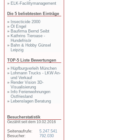
»
ELK-Facilitymanagement
Die 5 beliebtesten Einträge
»
Insecticide 2000
»
Öl Engel
»
Baufirma Bernd Seibt
»
Kathrins Tieroase -
Hundefrisör
»
Bahn & Hobby Günsel
Leipzig
TOP-5 Liste Bewertungen
»
Hüpfburgverleih München
»
Lohmann Trucks - LKW An-
und Verkauf
»
Render Vision 3D-
Visualisierung
»
Info Ferienwohnungen
Ostfriesland
»
Lebenslagen Beratung
Besucherstatistik
Gezählt seit dem 10.02.2016
Seitenaufrufe:
5.247.541
Besucher:
792.030