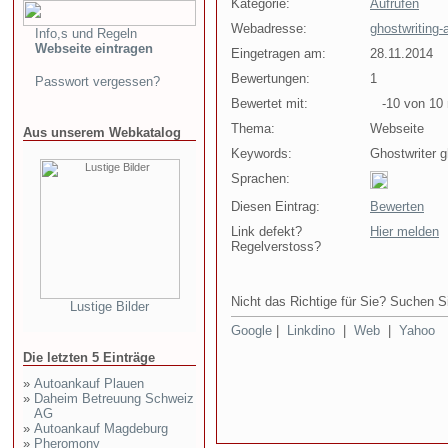
Kategorie:
Aufrufen
Webadresse:
ghostwriting-a
Info,s und Regeln
Webseite eintragen
Eingetragen am:
28.11.2014
Bewertungen:
1
Passwort vergessen?
Bewertet mit:
-10 von 10 
Thema:
Webseite
Aus unserem Webkatalog
Keywords:
Ghostwriter g
Sprachen:
Diesen Eintrag:
Bewerten
Link defekt?
Hier melden
Regelverstoss?
Nicht das Richtige für Sie? Suchen Si
Lustige Bilder
Google
|
Linkdino
|
Web
|
Yahoo
Die letzten 5 Einträge
»
Autoankauf Plauen
»
Daheim Betreuung Schweiz
AG
»
Autoankauf Magdeburg
»
Pheromony