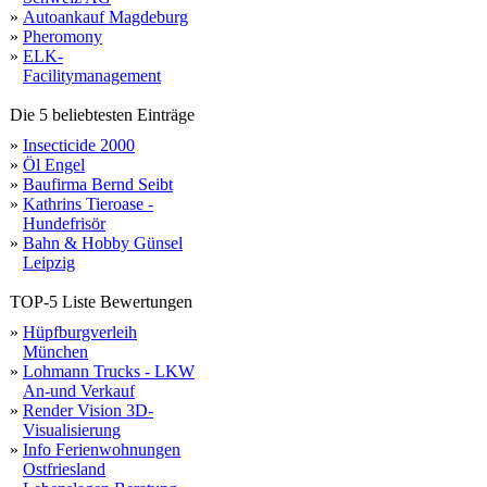
»
Autoankauf Magdeburg
»
Pheromony
»
ELK-
Facilitymanagement
Die 5 beliebtesten Einträge
»
Insecticide 2000
»
Öl Engel
»
Baufirma Bernd Seibt
»
Kathrins Tieroase -
Hundefrisör
»
Bahn & Hobby Günsel
Leipzig
TOP-5 Liste Bewertungen
»
Hüpfburgverleih
München
»
Lohmann Trucks - LKW
An-und Verkauf
»
Render Vision 3D-
Visualisierung
»
Info Ferienwohnungen
Ostfriesland