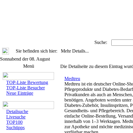
Suche:
Sie befinden sich hier: Mehr Details...
Sonnabend der 08. August
Menü
Die Detailseite zu diesem Eintrag wurd
Medtreu
TOP-Liste Bewertung
Medtreu ist ein deutscher Online-S
TOP-Liste Besucher
Pflegeprodukte und Diabetes-Bedarf.
Neue Einträge
Privatkunden als auch an Menschen, 
benötigen. Angeboten werden unter 
Diabetes-Zubehör, Insulinspritzen, 
Gesundheits- und Pflegebereich. Der
Detailsuche
einfache Online-Bestellung, Versand
Livesuche
innerhalb von 1–3 Werktagen. Medtreu
TOP100
zur Apotheke und möchte medizinisc
Suchtipps
verfügbar machen.