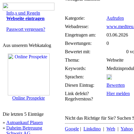
Info,s und Regeln
Kategorie:
Aufrufen
Webseite eintragen
Webadresse:
www.medtreu
Passwort vergessen?
Eingetragen am:
03.06.2026
Bewertungen:
0
Aus unserem Webkatalog
Bewertet mit:
0 von
Thema:
Webseite
Keywords:
Medizinprodu
Sprachen:
Diesen Eintrag:
Bewerten
Link defekt?
Hier melden
Online Prospekte
Regelverstoss?
Die letzten 5 Einträge
Nicht das Richtige für Sie? Suchen S
»
Autoankauf Plauen
»
Daheim Betreuung
Google
|
Linkdino
|
Web
|
Yahoo
Schweiz AG