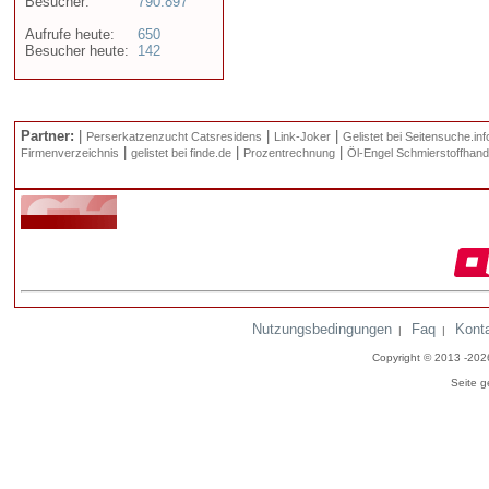
Besucher:
790.897
Aufrufe heute:
650
Besucher heute:
142
Partner:
|
|
|
Perserkatzenzucht Catsresidens
Link-Joker
Gelistet bei Seitensuche.inf
|
|
|
Firmenverzeichnis
gelistet bei finde.de
Prozentrechnung
Öl-Engel Schmierstoffhand
Nutzungsbedingungen
Faq
Kont
|
|
Copyright © 2013 -20
Seite g