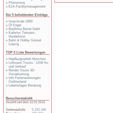
»
Pheromony
»
ELK-Facilitymanagement
Die 5 beliebtesten Einträge
»
Insecticide 2000
»
Öl Engel
»
Baufirma Bernd Seibt
»
Kathrins Tieroase -
Hundefrisör
»
Bahn & Hobby Günsel
Leipzig
TOP-5 Liste Bewertungen
»
Hüpfburgverleih München
»
Lohmann Trucks - LKW An-
und Verkauf
»
Render Vision 3D-
Visualisierung
»
Info Ferienwohnungen
Ostfriesland
»
Lebenslagen Beratung
Besucherstatistik
Gezählt seit dem 10.02.2016
Seitenaufrufe:
5.242.446