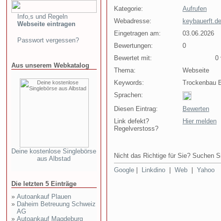
Kategorie:
Aufrufen
Info,s und Regeln
Webadresse:
keybauerft.de
Webseite eintragen
Eingetragen am:
03.06.2026
Passwort vergessen?
Bewertungen:
0
Bewertet mit:
0 v
Aus unserem Webkatalog
Thema:
Webseite
Keywords:
Trockenbau 
Sprachen:
Diesen Eintrag:
Bewerten
Link defekt?
Hier melden
Regelverstoss?
Deine kostenlose Singlebörse
Nicht das Richtige für Sie? Suchen Si
aus Albstad
Google
|
Linkdino
|
Web
|
Yahoo
Die letzten 5 Einträge
»
Autoankauf Plauen
»
Daheim Betreuung Schweiz
AG
»
Autoankauf Magdeburg