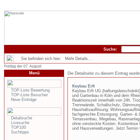
Suche:
Sie befinden sich hier: Mehr Details...
Freitag der 07. August
Menü
Die Detailseite zu diesem Eintrag wurde
Keybau Erft
TOP-Liste Bewertung
Keybau Erft UG (haftungsbeschränkt)
TOP-Liste Besucher
und Gartenbau in Köln und dem Rhein
Neue Einträge
Reaktionszeit innerhalb von 24h. T
Trennwände, Schallschutz, Dämmung,
Haushaltsauflösung: Wohnungsauflös
fachgerechte Entsorgung. Garten- & L
Detailsuche
Terrassenbau, Wegebau, Rasenanlage,
Livesuche
ohne versteckte Kosten. Kostenlose 
TOP100
und Hausverwaltungen. Jetzt Termin 
Suchtipps