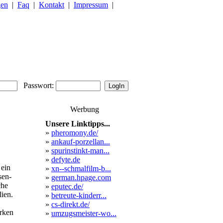
gen
|
Faq
|
Kontakt
|
Impressum
|
Passwort:
Werbung
Unsere Linktipps...
»
pheromony.de/
»
ankauf-porzellan...
»
spurinstinkt-man...
»
defyte.de
 ein
»
xn--schmalfilm-b...
sen-
»
german.hpage.com
che
»
eputec.de/
ien.
»
betreute-kinderr...
»
cs-direkt.de/
arken
»
umzugsmeister-wo...