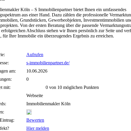
ienmakler Köln – S Immobilienpartner bietet Ihnen ein umfassendes
gsspektrum aus einer Hand. Dazu zählen die professionelle Vermarktu
mobilien, Grundstücken, Gewerbeobjekten, Investmentimmobilien un
rojekten. Von der ersten Beratung über die passende Vermarktungsstra
 erfolgreichen Abschluss stehen wir Ihnen persönlich zur Seite und ver
l, für Ihre Immobilie ein überzeugendes Ergebnis zu erreichen.
ie:
Aufrufen
esse:
s-immobilienpartner.de/
agen am:
10.06.2026
ungen:
0
t mit:
0 von 10 möglichen Punkten
Webseite
ds:
Immobilienmakler Köln
n:
Eintrag:
Bewerten
fekt?
Hier melden