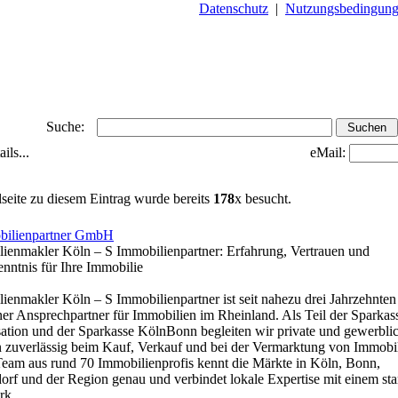
Datenschutz
|
Nutzungsbedingun
Suche:
ils...
eMail:
lseite zu diesem Eintrag wurde bereits
178
x besucht.
bilienpartner GmbH
ienmakler Köln – S Immobilienpartner: Erfahrung, Vertrauen und
nntnis für Ihre Immobilie
ienmakler Köln – S Immobilienpartner ist seit nahezu drei Jahrzehnten
ner Ansprechpartner für Immobilien im Rheinland. Als Teil der Sparkas
ation und der Sparkasse KölnBonn begleiten wir private und gewerbli
zuverlässig beim Kauf, Verkauf und bei der Vermarktung von Immobil
eam aus rund 70 Immobilienprofis kennt die Märkte in Köln, Bonn,
orf und der Region genau und verbindet lokale Expertise mit einem st
rk.