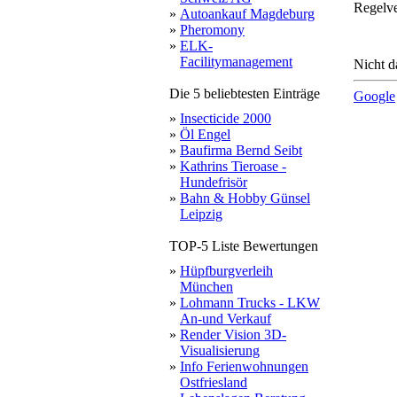
Regelve
»
Autoankauf Magdeburg
»
Pheromony
»
ELK-
Facilitymanagement
Nicht d
Die 5 beliebtesten Einträge
Google
»
Insecticide 2000
»
Öl Engel
»
Baufirma Bernd Seibt
»
Kathrins Tieroase -
Hundefrisör
»
Bahn & Hobby Günsel
Leipzig
TOP-5 Liste Bewertungen
»
Hüpfburgverleih
München
»
Lohmann Trucks - LKW
An-und Verkauf
»
Render Vision 3D-
Visualisierung
»
Info Ferienwohnungen
Ostfriesland