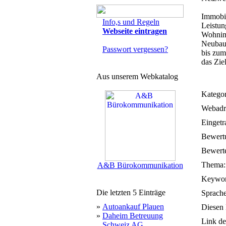
Immobil
Info,s und Regeln
Leistun
Webseite eintragen
Wohnim
Neubaup
Passwort vergessen?
bis zum
das Zie
Aus unserem Webkatalog
Kategor
Webadr
Eingetr
Bewert
Bewerte
Thema:
A&B Bürokommunikation
Keywor
Die letzten 5 Einträge
Sprache
»
Autoankauf Plauen
Diesen 
»
Daheim Betreuung
Link de
Schweiz AG