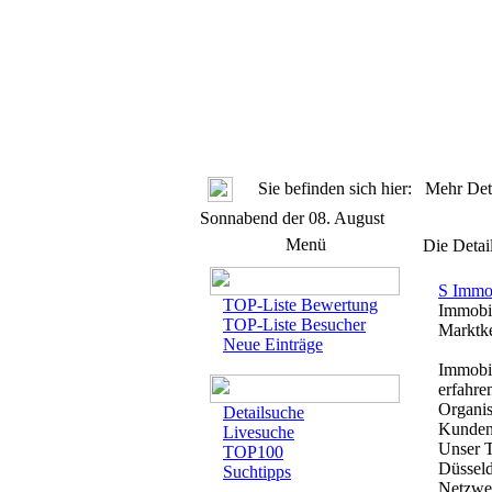
Sie befinden sich hier: Mehr Deta
Sonnabend der 08. August
Menü
Die Detai
S Immo
TOP-Liste Bewertung
Immobil
TOP-Liste Besucher
Marktke
Neue Einträge
Immobil
erfahre
Organis
Detailsuche
Kunden 
Livesuche
Unser T
TOP100
Düsseld
Suchtipps
Netzwe