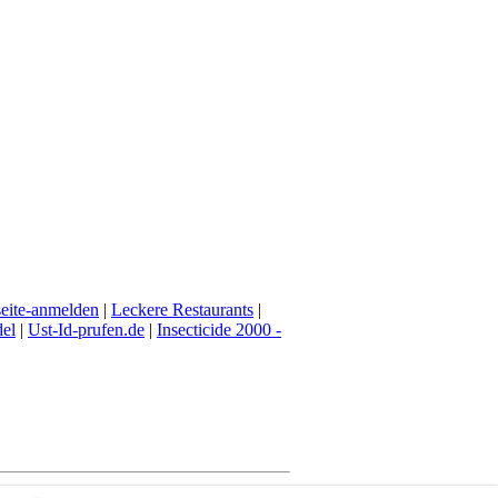
eite-anmelden
|
Leckere Restaurants
|
del
|
Ust-Id-prufen.de
|
Insecticide 2000 -