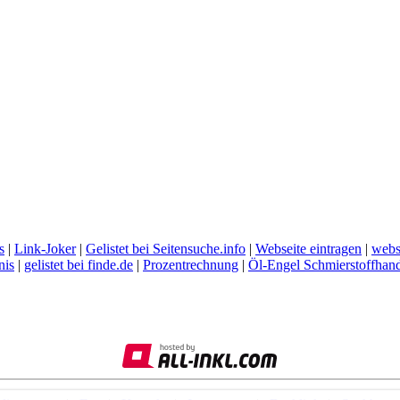
s
|
Link-Joker
|
Gelistet bei Seitensuche.info
|
Webseite eintragen
|
webs
nis
|
gelistet bei finde.de
|
Prozentrechnung
|
Öl-Engel Schmierstoffhan