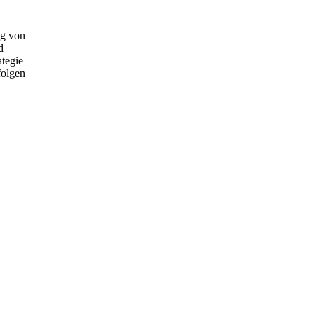
ng von
d
tegie
folgen