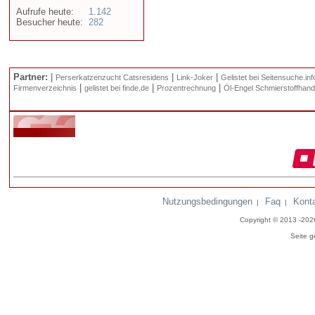
Aufrufe heute:
1.142
Besucher heute:
282
Partner:
|
|
|
Perserkatzenzucht Catsresidens
Link-Joker
Gelistet bei Seitensuche.inf
|
|
|
Firmenverzeichnis
gelistet bei finde.de
Prozentrechnung
Öl-Engel Schmierstoffhand
Nutzungsbedingungen
Faq
Kont
|
|
Copyright © 2013 -20
Seite g