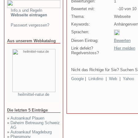
Bewertungen:
1
Bewertet mit:
-10 von 10 
Info,s und Regeln
Webseite eintragen
Thema:
Webseite
Keywords:
Anhängerverm
Passwort vergessen?
Sprachen:
Diesen Eintrag:
Bewerten
Aus unserem Webkatalog
Link defekt?
Hier melden
Regelverstoss?
Nicht das Richtige für Sie? Suchen Si
Google
|
Linkdino
|
Web
|
Yahoo
heilmittel-natur.de
Die letzten 5 Einträge
»
Autoankauf Plauen
»
Daheim Betreuung Schweiz
AG
»
Autoankauf Magdeburg
»
Pheromony