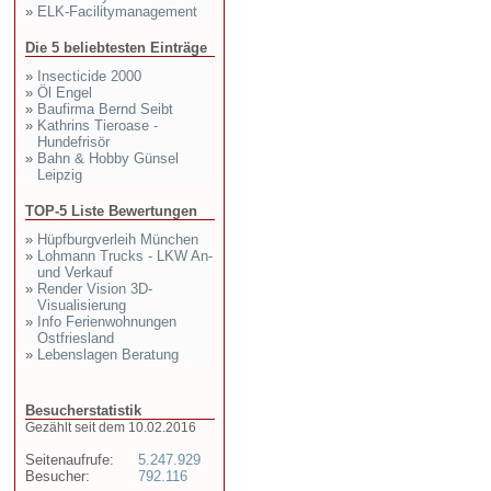
»
ELK-Facilitymanagement
Die 5 beliebtesten Einträge
»
Insecticide 2000
»
Öl Engel
»
Baufirma Bernd Seibt
»
Kathrins Tieroase -
Hundefrisör
»
Bahn & Hobby Günsel
Leipzig
TOP-5 Liste Bewertungen
»
Hüpfburgverleih München
»
Lohmann Trucks - LKW An-
und Verkauf
»
Render Vision 3D-
Visualisierung
»
Info Ferienwohnungen
Ostfriesland
»
Lebenslagen Beratung
Besucherstatistik
Gezählt seit dem 10.02.2016
Seitenaufrufe:
5.247.929
Besucher:
792.116