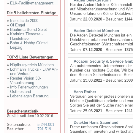
Aaden Detektei Köln
»
ELK-Facilitymanagement
Bei der Aaden Detektei Köln handelt 
auf Mitarbeiterüberwachung und Wirts
Die 5 beliebtesten Einträge
Unsere erfahrenen Kölner Detektive b
Datum:
22.09.2020
- Besucher:
1144
»
Insecticide 2000
»
Öl Engel
»
Baufirma Bernd Seibt
Aaden Detektei München
»
Kathrins Tieroase -
Die Aaden Detektei München ist ein 
Hundefrisör
Detektiven: erfahrene Observanten 
»
Bahn & Hobby Günsel
Geschäftskunden (Wirtschaftsermittle
Leipzig
Datum:
07.12.2020
- Besucher:
1375
TOP-5 Liste Bewertungen
Accaoui Security & Service Gm
»
Hüpfburgverleih München
Als aufstrebendes Unternehmen der S
»
Lohmann Trucks - LKW An-
Kunden das höchste Gut dar. Wir bi
und Verkauf
dem Bereich Sicherheitsdienst Berlin
»
Render Vision 3D-
Datum:
25.03.2021
- Besucher:
2300
Visualisierung
»
Info Ferienwohnungen
Ostfriesland
Hans Rother
»
Lebenslagen Beratung
Vertrauen Sie einer professionellen
höchste Qualitätsansprüche und eno
Sollten Sie auf der Suche nach einem
Datum:
25.03.2021
- Besucher:
1241
Besucherstatistik
Gezählt seit dem 10.02.2016
Detektei Hans Sauerland
Seitenaufrufe:
5.244.001
Diese umfassen Observationen Analy
Besucher:
791.519
Sauerland im privaten und wirtschaf