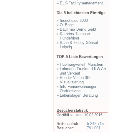
»
ELK-Facilitymanagement
Die 5 beliebtesten Einträge
»
Insecticide 2000
»
Öl Engel
»
Baufirma Bernd Seibt
»
Kathrins Tieroase -
Hundefrisör
»
Bahn & Hobby Günsel
Leipzig
TOP-5 Liste Bewertungen
»
Hüpfburgverleih München
»
Lohmann Trucks - LKW An-
und Verkauf
»
Render Vision 3D-
Visualisierung
»
Info Ferienwohnungen
Ostfriesland
»
Lebenslagen Beratung
Besucherstatistik
Gezählt seit dem 10.02.2016
Seitenaufrufe:
5.242.715
Besucher:
791.001