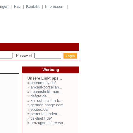
ungen
|
Faq
|
Kontakt
|
Impressum
|
Passwort:
Werbung
Unsere Linktipps...
»
pheromony.de/
»
ankauf-porzellan...
»
spurinstinkt-man...
»
defyte.de
»
xn--schmalfilm-b...
»
german.hpage.com
»
eputec.de/
»
betreute-kinderr...
»
cs-direkt.de/
»
umzugsmeister-wo...