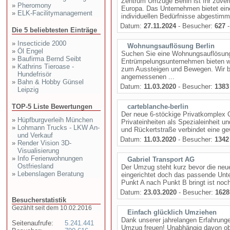
Zentrum Umzüge Berlin ist Ihr zuverl
»
Pheromony
Europa. Das Unternehmen bietet ei
»
ELK-Facilitymanagement
individuellen Bedürfnisse abgestimmt 
Datum:
27.11.2024
- Besucher:
627
-
Die 5 beliebtesten Einträge
»
Insecticide 2000
Wohnungsauflösung Berlin
»
Öl Engel
Suchen Sie eine Wohnungsauflösung i
»
Baufirma Bernd Seibt
Entrümpelungsunternehmen bieten wi
»
Kathrins Tieroase -
zum Aussteigen und Bewegen. Wir bi
Hundefrisör
angemessenen ...
»
Bahn & Hobby Günsel
Datum:
11.03.2020
- Besucher:
1383
Leipzig
TOP-5 Liste Bewertungen
carteblanche-berlin
Der neue 6-stöckige Privatkomplex 
»
Hüpfburgverleih München
Privateinheiten als Spezialeinheit u
»
Lohmann Trucks - LKW An-
und Rückertstraße verbindet eine gew
und Verkauf
Datum:
11.03.2020
- Besucher:
1342
»
Render Vision 3D-
Visualisierung
»
Info Ferienwohnungen
Gabriel Transport AG
Ostfriesland
Der Umzug steht kurz bevor die neu
»
Lebenslagen Beratung
eingerichtet doch das passende Un
Punkt A nach Punkt B bringt ist noc
Datum:
23.03.2020
- Besucher:
1628
Besucherstatistik
Gezählt seit dem 10.02.2016
Einfach glücklich Umziehen
Dank unserer jahrelangen Erfahrunge
Seitenaufrufe:
5.241.441
Umzug freuen! Unabhängig davon ob 