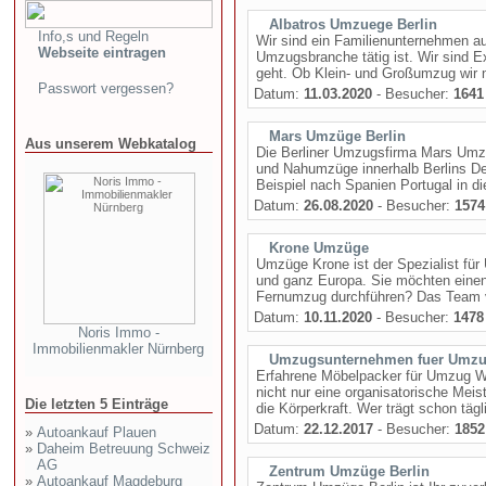
Albatros Umzuege Berlin
Info,s und Regeln
Wir sind ein Familienunternehmen au
Webseite eintragen
Umzugsbranche tätig ist. Wir sind
geht. Ob Klein- und Großumzug wir n
Passwort vergessen?
Datum:
11.03.2020
- Besucher:
1641
Mars Umzüge Berlin
Aus unserem Webkatalog
Die Berliner Umzugsfirma Mars Umzü
und Nahumzüge innerhalb Berlins D
Beispiel nach Spanien Portugal in di
Datum:
26.08.2020
- Besucher:
1574
Krone Umzüge
Umzüge Krone ist der Spezialist für
und ganz Europa. Sie möchten ein
Fernumzug durchführen? Das Team vo
Datum:
10.11.2020
- Besucher:
1478
Noris Immo -
Immobilienmakler Nürnberg
Umzugsunternehmen fuer Umzu
Erfahrene Möbelpacker für Umzug W
nicht nur eine organisatorische Meis
Die letzten 5 Einträge
die Körperkraft. Wer trägt schon täg
Datum:
22.12.2017
- Besucher:
1852
»
Autoankauf Plauen
»
Daheim Betreuung Schweiz
AG
Zentrum Umzüge Berlin
»
Autoankauf Magdeburg