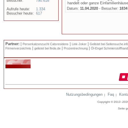
Besucher:
790.616
handelt oder ganze Einfamilienhäuse
Datum:
11.04.2020
- Besucher:
1834
Aufrufe heute:
1.334
Besucher heute:
617
Partner:
|
|
|
Perserkatzenzucht Catsresidens
Link-Joker
Gelistet bei Seitensuche.inf
|
|
|
Firmenverzeichnis
gelistet bei finde.de
Prozentrechnung
Öl-Engel Schmierstoffhand
Nutzungsbedingungen
Faq
Kont
|
|
Copyright © 2013 -20
Seite g