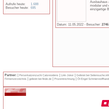
Ausbauhaus a
Aufrufe heute:
1.688
modular und e
Besucher heute:
695
einzigartige 
Datum: 11.05.2022 - Besucher:
2746
Partner:
|
|
|
Perserkatzenzucht Catsresidens
Link-Joker
Gelistet bei Seitensuche.inf
|
|
|
Firmenverzeichnis
gelistet bei finde.de
Prozentrechnung
Öl-Engel Schmierstoffhand