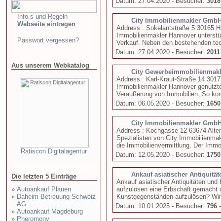
Datum: 27.04.2020 - Besucher:
3018
Info,s und Regeln
City Immobilienmakler Gmb
Webseite eintragen
Address : Sokelantstraße 5 30165 
Immobilienmakler Hannover unterstü
Passwort vergessen?
Verkauf. Neben den bestehenden tec
Datum: 27.04.2020 - Besucher:
2011
Aus unserem Webkatalog
City Gewerbeimmobilienmakl
Address : Karl-Kraut-Straße 14 301
Immobilienmakler Hannover genutzt
Veräußerung von Immobilien. So ko
Datum: 06.05.2020 - Besucher:
1650
City Immobilienmakler GmbH
Address : Kochgasse 12 63674 Alten
Spezialisten von City Immobilienma
die Immobilienvermittlung. Der Immobi
Ratiscon Digitalagentur
Datum: 12.05.2020 - Besucher:
1750
Ankauf asiatischer Antiquität
Die letzten 5 Einträge
Ankauf asiatischer Antiquitäten un
»
Autoankauf Plauen
aufzulösen eine Erbschaft gemacht 
»
Daheim Betreuung Schweiz
Kunstgegenständen aufzulösen? Wir 
AG
Datum: 10.01.2025 - Besucher:
796
-
»
Autoankauf Magdeburg
»
Pheromony