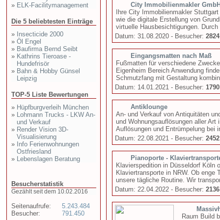
City Immobilienmakler GmbH 
»
ELK-Facilitymanagement
Ihre City Immobilienmakler Stuttgar
wie die digitale Erstellung von Grun
Die 5 beliebtesten Einträge
virtuelle Hausbesichtigungen. Durch 
»
Insecticide 2000
Datum: 31.08.2020 - Besucher:
2824
»
Öl Engel
»
Baufirma Bernd Seibt
Eingangsmatten nach Maß
»
Kathrins Tieroase -
Fußmatten für verschiedene Zwecke 
Hundefrisör
Eigenheim Bereich Anwendung finden.
»
Bahn & Hobby Günsel
Schmutzfang mit Gestaltung kombin
Leipzig
Datum: 14.01.2021 - Besucher:
1790
TOP-5 Liste Bewertungen
Antiklounge
»
Hüpfburgverleih München
An- und Verkauf von Antiquitäten u
»
Lohmann Trucks - LKW An-
und Wohnungsauflösungen aller Art
und Verkauf
Auflösungen und Entrümpelung bei i
»
Render Vision 3D-
Visualisierung
Datum: 22.08.2021 - Besucher:
2452
»
Info Ferienwohnungen
Ostfriesland
Pianoporte - Klaviertransport
»
Lebenslagen Beratung
Klavierspedition in Düsseldorf Köln 
Klaviertransporte in NRW. Ob enge 
unsere tägliche Routine. Wir transpor
Besucherstatistik
Datum: 22.04.2022 - Besucher:
2136
Gezählt seit dem 10.02.2016
Seitenaufrufe:
5.243.484
Massiv
Besucher:
791.450
Raum Build 