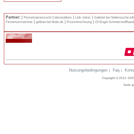
Partner:
|
|
|
Perserkatzenzucht Catsresidens
Link-Joker
Gelistet bei Seitensuche.inf
|
|
|
Firmenverzeichnis
gelistet bei finde.de
Prozentrechnung
Öl-Engel Schmierstoffhand
Nutzungsbedingungen
Faq
Kont
|
|
Copyright © 2013 -20
Seite g