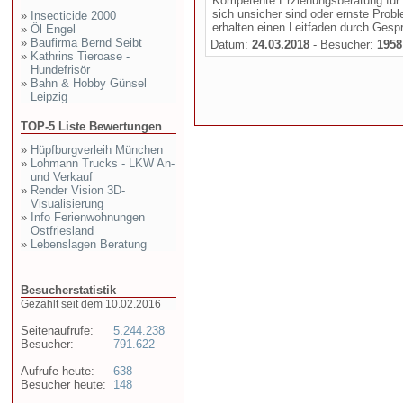
Kompetente Erziehungsberatung für El
sich unsicher sind oder ernste Pro
»
Insecticide 2000
erhalten einen Leitfaden durch Gespr
»
Öl Engel
»
Baufirma Bernd Seibt
Datum:
24.03.2018
- Besucher:
1958
»
Kathrins Tieroase -
Hundefrisör
»
Bahn & Hobby Günsel
Leipzig
TOP-5 Liste Bewertungen
»
Hüpfburgverleih München
»
Lohmann Trucks - LKW An-
und Verkauf
»
Render Vision 3D-
Visualisierung
»
Info Ferienwohnungen
Ostfriesland
»
Lebenslagen Beratung
Besucherstatistik
Gezählt seit dem 10.02.2016
Seitenaufrufe:
5.244.238
Besucher:
791.622
Aufrufe heute:
638
Besucher heute:
148