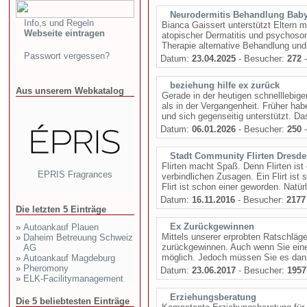
Neurodermitis Behandlung Bab
Info,s und Regeln
Bianca Gaissert unterstützt Eltern m
Webseite eintragen
atopischer Dermatitis und psychos
Therapie alternative Behandlung und 
Passwort vergessen?
Datum:
23.04.2025
- Besucher:
272
-
beziehung hilfe ex zurück
Aus unserem Webkatalog
Gerade in der heutigen schnelllebig
als in der Vergangenheit. Früher h
und sich gegenseitig unterstützt. Das
Datum:
06.01.2026
- Besucher:
250
-
Stadt Community Flirten Dresd
Flirten macht Spaß. Denn Flirten ist
EPRIS Fragrances
verbindlichen Zusagen. Ein Flirt ist
Flirt ist schon einer geworden. Natürl
Datum:
16.11.2016
- Besucher:
2177
Die letzten 5 Einträge
Ex Zurückgewinnen
»
Autoankauf Plauen
Mittels unserer erprobten Ratschläge
»
Daheim Betreuung Schweiz
zurückgewinnen. Auch wenn Sie ein
AG
möglich. Jedoch müssen Sie es dann
»
Autoankauf Magdeburg
»
Pheromony
Datum:
23.06.2017
- Besucher:
1957
»
ELK-Facilitymanagement
Erziehungsberatung
Die 5 beliebtesten Einträge