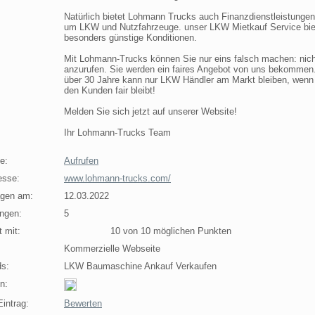
Natürlich bietet Lohmann Trucks auch Finanzdienstleistungen
um LKW und Nutzfahrzeuge. unser LKW Mietkauf Service bie
besonders günstige Konditionen.
Mit Lohmann-Trucks können Sie nur eins falsch machen: nich
anzurufen. Sie werden ein faires Angebot von uns bekommen
über 30 Jahre kann nur LKW Händler am Markt bleiben, wenn
den Kunden fair bleibt!
Melden Sie sich jetzt auf unserer Website!
Ihr Lohmann-Trucks Team
e:
Aufrufen
esse:
www.lohmann-trucks.com/
agen am:
12.03.2022
ngen:
5
 mit:
10 von 10 möglichen Punkten
Kommerzielle Webseite
s:
LKW Baumaschine Ankauf Verkaufen
n:
intrag:
Bewerten