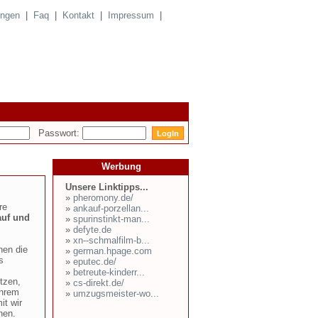
ungen
|
Faq
|
Kontakt
|
Impressum
|
Passwort:
Werbung
Unsere Linktipps...
»
pheromony.de/
re
»
ankauf-porzellan...
uf und
»
spurinstinkt-man...
»
defyte.de
»
xn--schmalfilm-b...
nen die
»
german.hpage.com
s
»
eputec.de/
»
betreute-kinderr...
tzen,
»
cs-direkt.de/
Ihrem
»
umzugsmeister-wo...
t wir
nen.