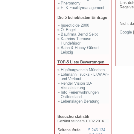
Link def
»
Pheromony
Regelve
»
ELK-Facilitymanagement
Die 5 beliebtesten Einträge
Nicht da
»
Insecticide 2000
»
Öl Engel
Google
»
Baufirma Bernd Seibt
»
Kathrins Tieroase -
Hundefrisör
»
Bahn & Hobby Günsel
Leipzig
TOP-5 Liste Bewertungen
»
Hüpfburgverleih München
»
Lohmann Trucks - LKW An-
und Verkauf
»
Render Vision 3D-
Visualisierung
»
Info Ferienwohnungen
Ostfriesland
»
Lebenslagen Beratung
Besucherstatistik
Gezählt seit dem 10.02.2016
Seitenaufrufe:
5.246.134