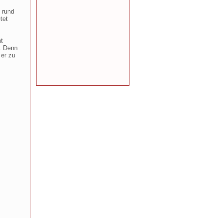
 rund
tet
t
. Denn
 er zu