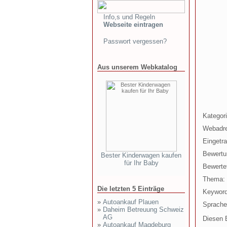
Info,s und Regeln
Webseite eintragen
Passwort vergessen?
Aus unserem Webkatalog
Kategori
Webadr
Eingetr
Bewertu
Bester Kinderwagen kaufen
für Ihr Baby
Bewertet
Thema:
Die letzten 5 Einträge
Keyword
»
Autoankauf Plauen
Sprache
»
Daheim Betreuung Schweiz
AG
Diesen E
»
Autoankauf Magdeburg