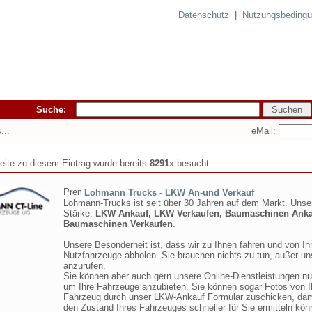
Datenschutz
|
Nutzungsbeding
Suche:
eMail:
...
seite zu diesem Eintrag wurde bereits
8291
x besucht.
Lohmann Trucks - LKW An-und Verkauf
Lohmann-Trucks ist seit über 30 Jahren auf dem Markt. Unse
Stärke:
LKW Ankauf, LKW Verkaufen, Baumaschinen Anka
Baumaschinen Verkaufen
.
Unsere Besonderheit ist, dass wir zu Ihnen fahren und von Ih
Nutzfahrzeuge abholen. Sie brauchen nichts zu tun, außer un
anzurufen.
Sie können aber auch gern unsere Online-Dienstleistungen nu
um Ihre Fahrzeuge anzubieten. Sie können sogar Fotos von 
Fahrzeug durch unser LKW-Ankauf Formular zuschicken, dami
den Zustand Ihres Fahrzeuges schneller für Sie ermitteln kön