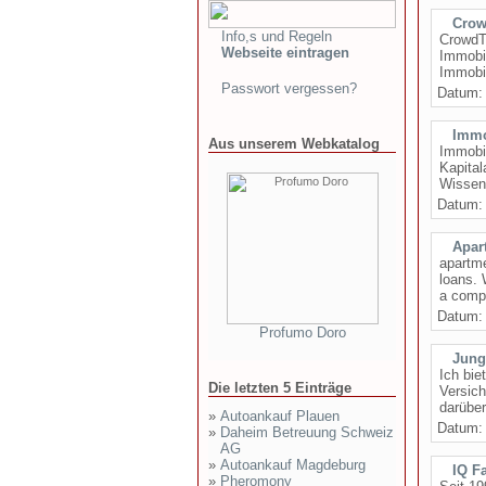
Crow
Info,s und Regeln
CrowdTi
Webseite eintragen
Immobil
Immobil
Passwort vergessen?
Datum
Immo
Aus unserem Webkatalog
Immobil
Kapital
Wissen 
Datum
Apar
apartme
loans. 
a compr
Datum
Profumo Doro
Jung
Ich bie
Die letzten 5 Einträge
Versich
darüber
»
Autoankauf Plauen
Datum
»
Daheim Betreuung Schweiz
AG
»
Autoankauf Magdeburg
IQ Fa
»
Pheromony