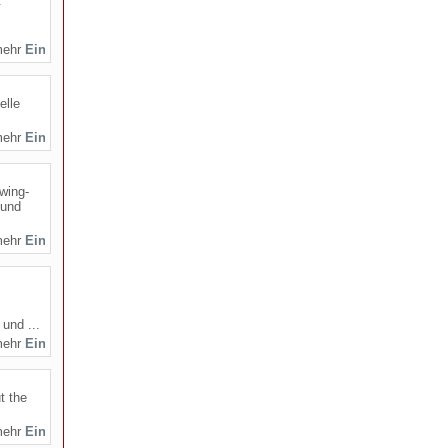
.
mehr
elle
mehr
wing-
 und
mehr
und ...
mehr
t the
mehr