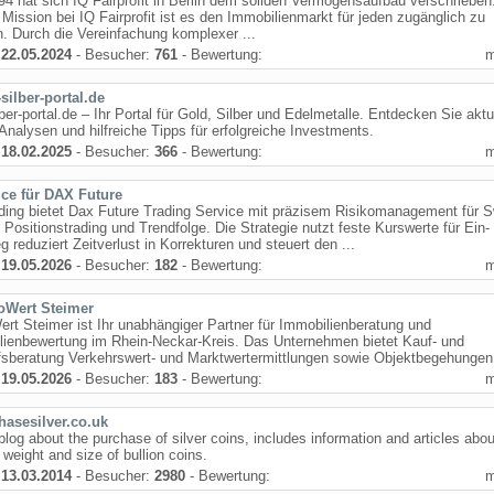
94 hat sich IQ Fairprofit in Berlin dem soliden Vermögensaufbau verschrieben
Mission bei IQ Fairprofit ist es den Immobilienmarkt für jeden zugänglich zu
 Durch die Vereinfachung komplexer ...
:
22.05.2024
- Besucher:
761
- Bewertung:
silber-portal.de
lber-portal.de – Ihr Portal für Gold, Silber und Edelmetalle. Entdecken Sie aktu
Analysen und hilfreiche Tipps für erfolgreiche Investments.
:
18.02.2025
- Besucher:
366
- Bewertung:
ice für DAX Future
ing bietet Dax Future Trading Service mit präzisem Risikomanagement für S
 Positionstrading und Trendfolge. Die Strategie nutzt feste Kurswerte für Ein-
g reduziert Zeitverlust in Korrekturen und steuert den ...
:
19.05.2026
- Besucher:
182
- Bewertung:
Wert Steimer
t Steimer ist Ihr unabhängiger Partner für Immobilienberatung und
lienbewertung im Rhein-Neckar-Kreis. Das Unternehmen bietet Kauf- und
sberatung Verkehrswert- und Marktwertermittlungen sowie Objektbegehungen 
:
19.05.2026
- Besucher:
183
- Bewertung:
hasesilver.co.uk
 blog about the purchase of silver coins, includes information and articles abou
, weight and size of bullion coins.
:
13.03.2014
- Besucher:
2980
- Bewertung: