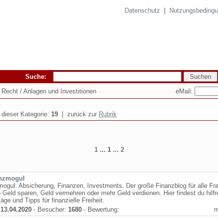
Datenschutz
|
Nutzungsbeding
Suche:
eMail:
 Recht / Anlagen und Investitionen
n dieser Kategorie:
19
| zurück zur
Rubrik
1
... 1 ...
2
nzmogul
ogul: Absicherung, Finanzen, Investments. Der große Finanzblog für alle Fr
 Geld sparen, Geld vermehren oder mehr Geld verdienen. Hier findest du hilfr
äge und Tipps für finanzielle Freiheit.
:
13.04.2020
- Besucher:
1680
- Bewertung: