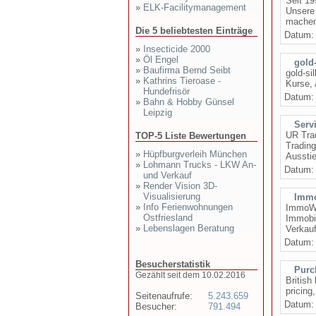
Seit 19
»
ELK-Facilitymanagement
Unsere 
machen.
Die 5 beliebtesten Einträge
Datum
»
Insecticide 2000
»
Öl Engel
gold-
»
Baufirma Bernd Seibt
gold-si
»
Kathrins Tieroase -
Kurse, 
Hundefrisör
Datum
»
Bahn & Hobby Günsel
Leipzig
Serv
UR Trad
TOP-5 Liste Bewertungen
Trading
»
Hüpfburgverleih München
Ausstie
»
Lohmann Trucks - LKW An-
Datum
und Verkauf
»
Render Vision 3D-
Visualisierung
Immo
»
Info Ferienwohnungen
ImmoWer
Ostfriesland
Immobi
»
Lebenslagen Beratung
Verkauf
Datum
Besucherstatistik
Purc
Gezählt seit dem 10.02.2016
British
pricing
Seitenaufrufe:
5.243.659
Datum
Besucher:
791.494