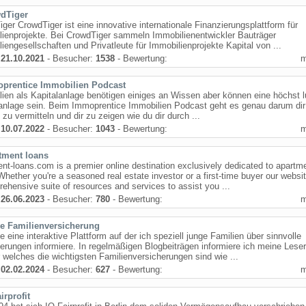
dTiger
ger CrowdTiger ist eine innovative internationale Finanzierungsplattform für
ienprojekte. Bei CrowdTiger sammeln Immobilienentwickler Bauträger
iengesellschaften und Privatleute für Immobilienprojekte Kapital von ...
:
21.10.2021
- Besucher:
1538
- Bewertung:
prentice Immobilien Podcast
ien als Kapitalanlage benötigen einiges an Wissen aber können eine höchst l
anlage sein. Beim Immoprentice Immobilien Podcast geht es genau darum dir
zu vermitteln und dir zu zeigen wie du dir durch ...
:
10.07.2022
- Besucher:
1043
- Bewertung:
tment loans
nt-loans.com is a premier online destination exclusively dedicated to apartm
Whether you're a seasoned real estate investor or a first-time buyer our websit
ehensive suite of resources and services to assist you ...
:
26.06.2023
- Besucher:
780
- Bewertung:
e Familienversicherung
te eine interaktive Plattform auf der ich speziell junge Familien über sinnvolle
erungen informiere. In regelmäßigen Blogbeiträgen informiere ich meine Leser
 welches die wichtigsten Familienversicherungen sind wie ...
:
02.02.2024
- Besucher:
627
- Bewertung:
irprofit