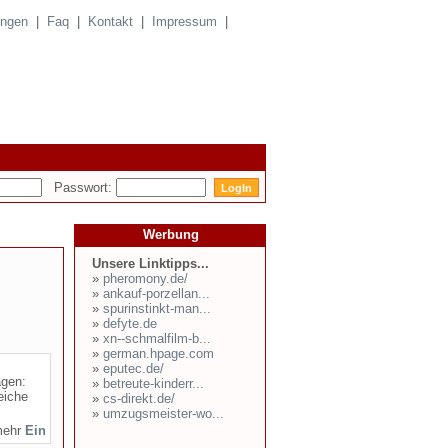
ungen
|
Faq
|
Kontakt
|
Impressum
|
Passwort:
Werbung
Unsere Linktipps...
»
pheromony.de/
»
ankauf-porzellan...
»
spurinstinkt-man...
»
defyte.de
»
xn--schmalfilm-b...
»
german.hpage.com
»
eputec.de/
agen:
»
betreute-kinderr...
eiche
»
cs-direkt.de/
»
umzugsmeister-wo...
mehr