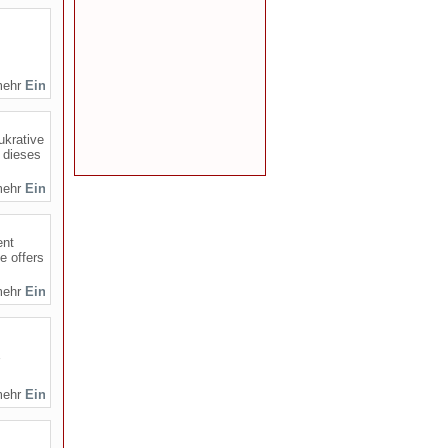
mehr
ukrative
 dieses
mehr
ent
e offers
mehr
mehr