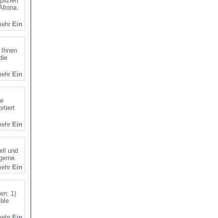
liziert
Altona.
mehr
 Ihnen
die
mehr
ie
rtiert
mehr
ell und
gerne.
mehr
en: 1)
ible
mehr