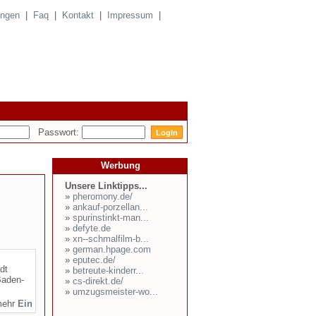
ungen
|
Faq
|
Kontakt
|
Impressum
|
Passwort:
Werbung
Unsere Linktipps...
»
pheromony.de/
»
ankauf-porzellan...
»
spurinstinkt-man...
»
defyte.de
»
xn--schmalfilm-b...
»
german.hpage.com
»
eputec.de/
dt
»
betreute-kinderr...
Baden-
»
cs-direkt.de/
»
umzugsmeister-wo...
mehr