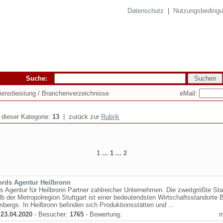
Datenschutz
|
Nutzungsbeding
Suche:
eMail:
Dienstleistung / Branchenverzeichnisse
n dieser Kategorie:
13
| zurück zur
Rubrik
1
... 1 ...
2
rds Agentur Heilbronn
 Agentur für Heilbronn Partner zahlreicher Unternehmen. Die zweitgrößte Sta
lb der Metropolregion Stuttgart ist einer bedeutendsten Wirtschaftsstandorte 
bergs. In Heilbronn befinden sich Produktionsstätten und ...
:
23.04.2020
- Besucher:
1765
- Bewertung: