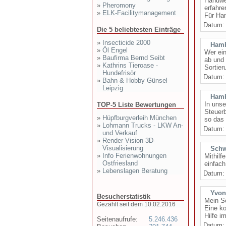
Handwer
»
Pheromony
erfahre
»
ELK-Facilitymanagement
Für Han
Datum
Die 5 beliebtesten Einträge
»
Insecticide 2000
Hamb
»
Öl Engel
Wer ei
»
Baufirma Bernd Seibt
ab und
»
Kathrins Tieroase -
Sortier
Hundefrisör
Datum
»
Bahn & Hobby Günsel
Leipzig
Hamb
In unse
TOP-5 Liste Bewertungen
Steuerb
»
Hüpfburgverleih München
so das 
»
Lohmann Trucks - LKW An-
Datum
und Verkauf
»
Render Vision 3D-
Visualisierung
Schw
»
Info Ferienwohnungen
Mithilf
Ostfriesland
einfach
»
Lebenslagen Beratung
Datum
Yvon
Besucherstatistik
Mein Se
Gezählt seit dem 10.02.2016
Eine ko
Hilfe i
Seitenaufrufe:
5.246.436
Datum