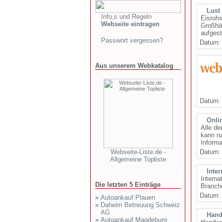
Lust
Info,s und Regeln
Eisrohs
Webseite eintragen
Großhän
aufgest
Passwort vergessen?
Datum
Aus unserem Webkatalog
Datum
Onli
Alle de
kann na
Informa
Webseite-Liste.de -
Datum
Allgemeine Topliste
Inte
Intern
Die letzten 5 Einträge
Branche
Datum
»
Autoankauf Plauen
»
Daheim Betreuung Schweiz
AG
Hand
»
Autoankauf Magdeburg