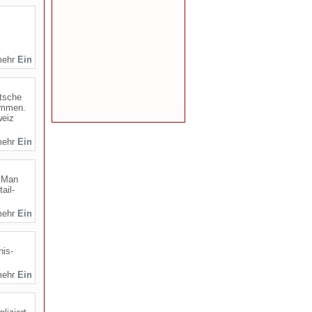
mehr
tsche
ammen.
weiz
mehr
. Man
ail-
mehr
nis-
mehr