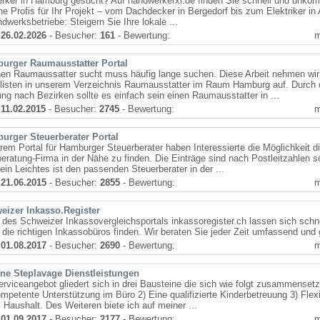
ker in Hamburg gesucht? Auf handwerkerxl.de finden Sie schnell und unkomp
ne Profis für Ihr Projekt – vom Dachdecker in Bergedorf bis zum Elektriker in 
dwerksbetriebe: Steigern Sie Ihre lokale ...
:
26.02.2026
- Besucher:
161
- Bewertung:
urger Raumausstatter Portal
nen Raumaussatter sucht muss häufig lange suchen. Diese Arbeit nehmen wir
 listen in unserem Verzeichnis Raumausstatter im Raum Hamburg auf. Durch 
ung nach Bezirken sollte es einfach sein einen Raumausstatter in ...
:
11.02.2015
- Besucher:
2745
- Bewertung:
urger Steuerberater Portal
rem Portal für Hamburger Steuerberater haben Interessierte die Möglichkeit d
eratung-Firma in der Nähe zu finden. Die Einträge sind nach Postleitzahlen so
ein Leichtes ist den passenden Steuerberater in der ...
:
21.06.2015
- Besucher:
2855
- Bewertung:
eizer Inkasso.Register
e des Schweizer Inkassovergleichsportals inkassoregister.ch lassen sich schn
 die richtigen Inkassobüros finden. Wir beraten Sie jeder Zeit umfassend und 
:
01.08.2017
- Besucher:
2690
- Bewertung:
ne Steplavage Dienstleistungen
rviceangebot gliedert sich in drei Bausteine die sich wie folgt zusammensetz
mpetente Unterstützung im Büro 2) Eine qualifizierte Kinderbetreuung 3) Flex
m Haushalt. Des Weiteren biete ich auf meiner ...
:
01.09.2017
- Besucher:
2177
- Bewertung: