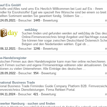
 auf Eis GmbH
toffe und Alles rund ums Eis Herzlich Willkommen bei Lust auf Eis - Ihrem
dler für Eisrohstoffe! Egal wie speziell Ihre Wünsche sind bei einem so breit
ellten Sortiment werden Sie garantiert fündig. Stöbern Sie ...
:
24.05.2021
- Besucher:
1445
- Bewertung:
web2day
Suchen finden und gefunden werden auf web2day.de Das deu
Online-Firmenverzeichnis bringt Angebot und Nachfrage zus
Sie können hier sogar zwischen Deutschland Österreich Sch
Belgien und den Niederlanden wählen. Egal ob ...
:
06.12.2021
- Besucher:
1246
- Bewertung:
ne-Handelsregister
utschen Firmen aus dem Handelsregister kann man hier online recherchieren
ch Firmen suchen und eigene FIrmeneinträge editieren oder aktualisieren. Det
tionen zu vielen Unternehmen. Alle Einträge des deutschen ...
:
28.09.2022
- Besucher:
954
- Bewertung:
rnational Business Trade
ational Business Trade Firmindex Guide Company Platform B2B. Firmverzeich
nverzeichniss Dienstleistungen. Firma Rehberi Portal.
:
04.11.2024
- Besucher:
421
- Bewertung:
werker Hamburg - suchen und finden