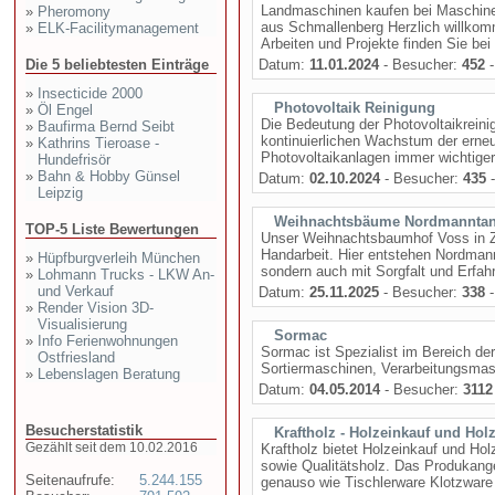
Landmaschinen kaufen bei Maschinen
»
Pheromony
aus Schmallenberg Herzlich willkom
»
ELK-Facilitymanagement
Arbeiten und Projekte finden Sie bei 
Die 5 beliebtesten Einträge
Datum:
11.01.2024
- Besucher:
452
-
»
Insecticide 2000
Photovoltaik Reinigung
»
Öl Engel
Die Bedeutung der Photovoltaikrein
»
Baufirma Bernd Seibt
kontinuierlichen Wachstum der erneu
»
Kathrins Tieroase -
Photovoltaikanlagen immer wichtige
Hundefrisör
»
Bahn & Hobby Günsel
Datum:
02.10.2024
- Besucher:
435
-
Leipzig
Weihnachtsbäume Nordmanntan
TOP-5 Liste Bewertungen
Unser Weihnachtsbaumhof Voss in Za
Handarbeit. Hier entstehen Nordman
»
Hüpfburgverleih München
sondern auch mit Sorgfalt und Erfah
»
Lohmann Trucks - LKW An-
und Verkauf
Datum:
25.11.2025
- Besucher:
338
-
»
Render Vision 3D-
Visualisierung
Sormac
»
Info Ferienwohnungen
Sormac ist Spezialist im Bereich d
Ostfriesland
Sortiermaschinen, Verarbeitungsmasc
»
Lebenslagen Beratung
Datum:
04.05.2014
- Besucher:
3112
Besucherstatistik
Kraftholz - Holzeinkauf und Hol
Gezählt seit dem 10.02.2016
Kraftholz bietet Holzeinkauf und Ho
sowie Qualitätsholz. Das Produkange
Seitenaufrufe:
5.244.155
genauso wie Tischlerware Klotzware