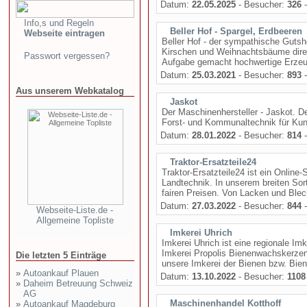
Datum:
22.05.2025
- Besucher:
326
-
Info,s und Regeln
Beller Hof - Spargel, Erdbeeren
Webseite eintragen
Beller Hof - der sympathische Guts
Kirschen und Weihnachtsbäume direk
Passwort vergessen?
Aufgabe gemacht hochwertige Erzeug
Datum:
25.03.2021
- Besucher:
893
-
Aus unserem Webkatalog
Jaskot
Der Maschinenhersteller - Jaskot. D
Forst- und Kommunaltechnik für Ku
Datum:
28.01.2022
- Besucher:
814
-
Traktor-Ersatzteile24
Traktor-Ersatzteile24 ist ein Online
Landtechnik. In unserem breiten Sort
fairen Preisen. Von Lacken und Blecht
Datum:
27.03.2022
- Besucher:
844
-
Webseite-Liste.de -
Allgemeine Topliste
Imkerei Uhrich
Imkerei Uhrich ist eine regionale I
Imkerei Propolis Bienenwachskerzen
Die letzten 5 Einträge
unsere Imkerei der Bienen bzw. Bien
»
Autoankauf Plauen
Datum:
13.10.2022
- Besucher:
1108
»
Daheim Betreuung Schweiz
AG
Maschinenhandel Kotthoff
»
Autoankauf Magdeburg