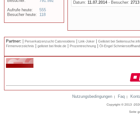
Besucher:
791.592
Datum:
11.07.2014
- Besucher:
2713
Aufrufe heute:
555
Besucher heute:
118
Partner:
|
|
|
Perserkatzenzucht Catsresidens
Link-Joker
Gelistet bei Seitensuche.inf
|
|
|
Firmenverzeichnis
gelistet bei finde.de
Prozentrechnung
Öl-Engel Schmierstoffhand
Nutzungsbedingungen
Faq
Kont
|
|
Copyright © 2013 -20
Seite g