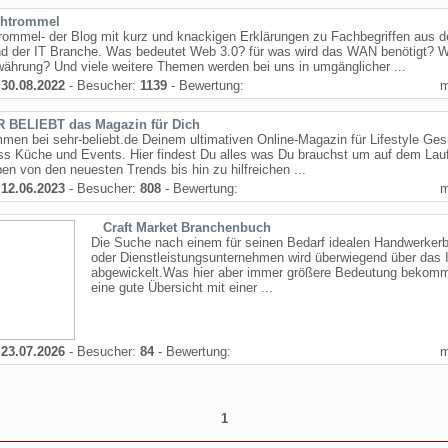
htrommel
rommel- der Blog mit kurz und knackigen Erklärungen zu Fachbegriffen aus 
d der IT Branche. Was bedeutet Web 3.0? für was wird das WAN benötigt? W
ährung? Und viele weitere Themen werden bei uns in umgänglicher ...
:
30.08.2022
- Besucher:
1139
- Bewertung:
 BELIEBT das Magazin für Dich
men bei sehr-beliebt.de Deinem ultimativen Online-Magazin für Lifestyle Ges
ss Küche und Events. Hier findest Du alles was Du brauchst um auf dem Lau
ben von den neuesten Trends bis hin zu hilfreichen ...
:
12.06.2023
- Besucher:
808
- Bewertung:
Craft Market Branchenbuch
Die Suche nach einem für seinen Bedarf idealen Handwerkerb
oder Dienstleistungsunternehmen wird überwiegend über das I
abgewickelt.Was hier aber immer größere Bedeutung bekommt
eine gute Übersicht mit einer ...
:
23.07.2026
- Besucher:
84
- Bewertung:
1