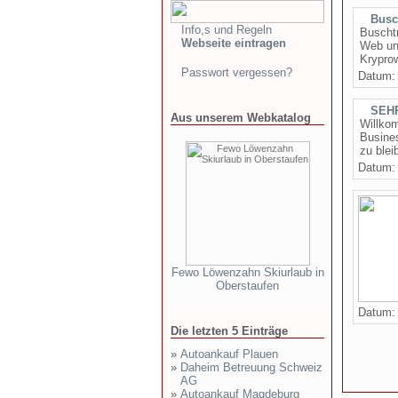
Busc
Info,s und Regeln
Buscht
Webseite eintragen
Web un
Kryprow
Passwort vergessen?
Datum
SEHR
Aus unserem Webkatalog
Willkom
Busine
zu blei
Datum
Fewo Löwenzahn Skiurlaub in
Oberstaufen
Datum
Die letzten 5 Einträge
»
Autoankauf Plauen
»
Daheim Betreuung Schweiz
AG
»
Autoankauf Magdeburg