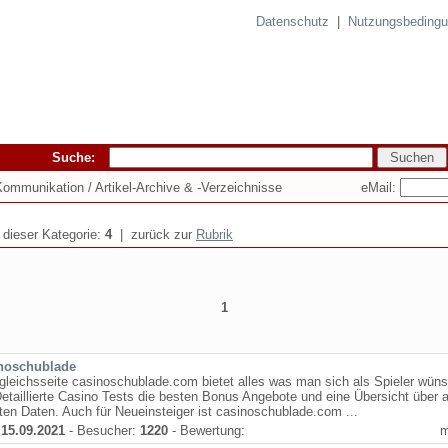
Datenschutz
|
Nutzungsbeding
Suche:
eMail:
 Kommunikation / Artikel-Archive & -Verzeichnisse
n dieser Kategorie:
4
| zurück zur
Rubrik
1
noschublade
gleichsseite casinoschublade.com bietet alles was man sich als Spieler wün
etaillierte Casino Tests die besten Bonus Angebote und eine Übersicht über a
ten Daten. Auch für Neueinsteiger ist casinoschublade.com ...
:
15.09.2021
- Besucher:
1220
- Bewertung: