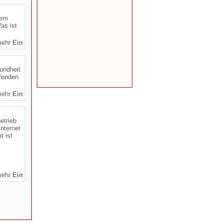
dem
as ist
mehr
undheit
fenden
mehr
etrieb
nternet
 ist
mehr