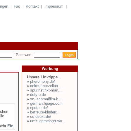
ungen
|
Faq
|
Kontakt
|
Impressum
|
Passwort:
Werbung
Unsere Linktipps...
»
pheromony.de/
»
ankauf-porzellan...
»
spurinstinkt-man...
»
defyte.de
»
xn--schmalfilm-b...
»
german.hpage.com
»
eputec.de/
schen
»
betreute-kinderr...
lle
»
cs-direkt.de/
»
umzugsmeister-wo...
mehr