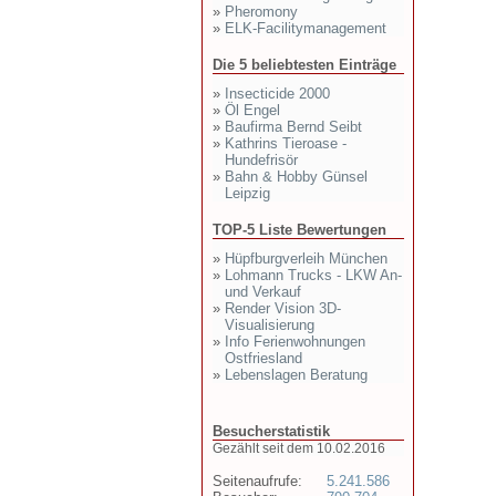
»
Pheromony
»
ELK-Facilitymanagement
Die 5 beliebtesten Einträge
»
Insecticide 2000
»
Öl Engel
»
Baufirma Bernd Seibt
»
Kathrins Tieroase -
Hundefrisör
»
Bahn & Hobby Günsel
Leipzig
TOP-5 Liste Bewertungen
»
Hüpfburgverleih München
»
Lohmann Trucks - LKW An-
und Verkauf
»
Render Vision 3D-
Visualisierung
»
Info Ferienwohnungen
Ostfriesland
»
Lebenslagen Beratung
Besucherstatistik
Gezählt seit dem 10.02.2016
Seitenaufrufe:
5.241.586