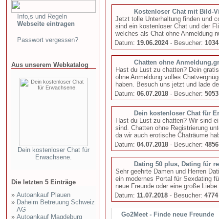
Kostenloser Chat mit Bild-
Info,s und Regeln
Jetzt tolle Unterhaltung finden und
Webseite eintragen
sind ein kostenloser Chat und der F
welches als Chat ohne Anmeldung nut
Passwort vergessen?
Datum:
19.06.2024
- Besucher:
1034
Chatten ohne Anmeldung,gra
Aus unserem Webkatalog
Hast du Lust zu chatten? Dein gratis
ohne Anmeldung volles Chatvergnüg
haben. Besuch uns jetzt und lade dei
Datum:
06.07.2018
- Besucher:
5053
Dein kostenloser Chat für 
Hast du Lust zu chatten? Wir sind ei
sind. Chatten ohne Registrierung unt
da wir auch erotische Chaträume hab
Datum:
04.07.2018
- Besucher:
4856
Dein kostenloser Chat für
Erwachsene.
Dating 50 plus, Dating für re
Sehr geehrte Damen und Herren Dati
ein modernes Portal für Sexdating fü
Die letzten 5 Einträge
neue Freunde oder eine große Liebe. 
»
Autoankauf Plauen
Datum:
11.07.2018
- Besucher:
4774
»
Daheim Betreuung Schweiz
AG
Go2Meet - Finde neue Freunde
»
Autoankauf Magdeburg