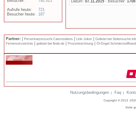
Besucher:
792.021
Datum:
07.11.2019
- Besucher:
1708
Aufrufe heute:
721
Besucher heute:
187
Partner:
|
|
|
Perserkatzenzucht Catsresidens
Link-Joker
Gelistet bei Seitensuche.inf
|
|
|
Firmenverzeichnis
gelistet bei finde.de
Prozentrechnung
Öl-Engel Schmierstoffhand
Nutzungsbedingungen
Faq
Kont
|
|
Copyright © 2013 -20
Seite g