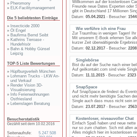
Willkommen auf der kostenlosen Ca
»
Pheromony
Freunde neue Dates Experten oder S
»
ELK-Facilitymanagement
gibt in Deutschland 17 Millionen Sin
Datum:
05.04.2021
- Besucher:
1544
Die 5 beliebtesten Einträge
»
Insecticide 2000
Wie verführe ich eine Frau
»
Öl Engel
Zur Traumfrau in wenigen Tagen! Ihr
»
Baufirma Bernd Seibt
Mit unserem E-Book erlernen Sie all
»
Kathrins Tieroase -
kurzer Zeit überwältigende Ergebniss
Hundefrisör
Datum:
02.12.2017
- Besucher:
2208
»
Bahn & Hobby Günsel
Leipzig
Singlebörse
TOP-5 Liste Bewertungen
Bist du auf der Suche nach einer be
Auf geilkontakt.com sind viele Single
»
Hüpfburgverleih München
Datum:
11.11.2015
- Besucher:
2323
»
Lohmann Trucks - LKW An-
und Verkauf
»
Render Vision 3D-
SnapSpace
Visualisierung
Auf SnapSpace.de findest du Events
»
Info Ferienwohnungen
und nicht mehr benötigte Sachen de
Ostfriesland
Single auch dass muss nicht sein im
»
Lebenslagen Beratung
Datum:
23.07.2017
- Besucher:
2563
Kostenloser, niveauvoller Chat
Besucherstatistik
Einfach Spaß haben und neue nette L
Gezählt seit dem 10.02.2016
nur so zum chatten. Sich mit allen 
Alles möglich hier im kostenlosen ni
Seitenaufrufe:
5.247.508