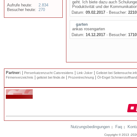
geht. Ich biete dazu auch Schulunge
Aufrufe heute:
2.834
Produktivität und der Kommunikation
Besucher heute:
270
Datum:
09.02.2017
- Besucher:
2210
garten
ankas rosengarten
Datum:
14.12.2017
- Besucher:
1710
Partner:
|
|
|
Perserkatzenzucht Catsresidens
Link-Joker
Gelistet bei Seitensuche.inf
|
|
|
Firmenverzeichnis
gelistet bei finde.de
Prozentrechnung
Öl-Engel Schmierstoffhand
Nutzungsbedingungen
Faq
Kont
|
|
Copyright © 2013 -20