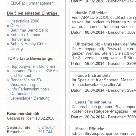
Datum:
16.02.2026
- Besucher:
232
-
»
ELK-Facilitymanagement
Harald Glööckler
Die 5 beliebtesten Einträge
Für HARALD GLÖÖCKLER ist sein ganz
»
Insecticide 2000
ab von “lat. proiectum Neutrum zu
»
Öl Engel
war es schon seit frühester Kindheit 
»
Baufirma Bernd Seibt
Datum:
08.04.2014
- Besucher:
3607
»
Kathrins Tieroase -
Hundefrisör
»
Bahn & Hobby Günsel
Uhrzeiten.biz - Uhrzeiten der We
Leipzig
Die Homepage http://www.uhrzeiten.b
ganzen Welt an. Stellen Sie sich vo
die Zeitverschiebung, welche 6 Stun
TOP-5 Liste Bewertungen
Datum:
16.04.2014
- Besucher:
2209
»
Hüpfburgverleih München
»
Lohmann Trucks - LKW An-
und Verkauf
Faude Instruments
»
Render Vision 3D-
Ihr Spezialist fuer Scheren, Messer,
Visualisierung
Schneidewerkzeuge aller Art.
»
Info Ferienwohnungen
Datum:
16.04.2014
- Besucher:
2974
Ostfriesland
»
Lebenslagen Beratung
Lenas Tulpenbaum
Das ins Leben gerufene Pflanzenport
kostenlosen Ratgeber-Magazins Fre
Besucherstatistik
Datum:
20.04.2014
- Besucher:
3009
Gezählt seit dem 10.02.2016
Seitenaufrufe:
5.246.434
Marcel Rönicke
Besucher:
791.744
Ich bin Ihr Ansprechpartner wenn 