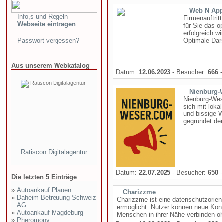
Web N Ap
Info,s und Regeln
Firmenauftrit
Webseite eintragen
für Sie das 
erfolgreich w
Passwort vergessen?
Optimale Dars
Aus unserem Webkatalog
Datum:
12.06.2023
- Besucher:
666
-
Nienburg-
Nienburg-Wese
sich mit lok
und bissige W
gegründet den
Ratiscon Digitalagentur
Datum:
22.07.2025
- Besucher:
650
-
Die letzten 5 Einträge
»
Autoankauf Plauen
Charizzme
»
Daheim Betreuung Schweiz
Charizzme ist eine datenschutzorien
AG
ermöglicht. Nutzer können neue Kon
»
Autoankauf Magdeburg
Menschen in ihrer Nähe verbinden oh
»
Pheromony