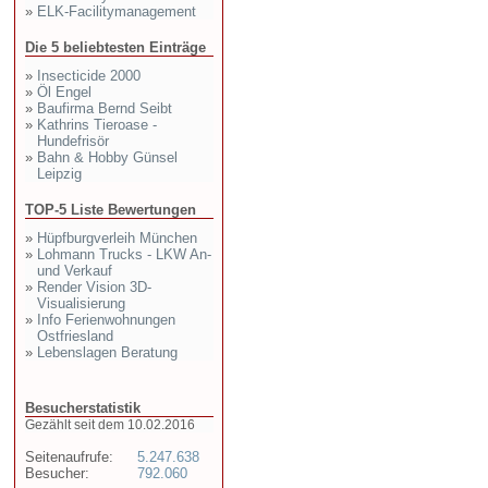
»
ELK-Facilitymanagement
Die 5 beliebtesten Einträge
»
Insecticide 2000
»
Öl Engel
»
Baufirma Bernd Seibt
»
Kathrins Tieroase -
Hundefrisör
»
Bahn & Hobby Günsel
Leipzig
TOP-5 Liste Bewertungen
»
Hüpfburgverleih München
»
Lohmann Trucks - LKW An-
und Verkauf
»
Render Vision 3D-
Visualisierung
»
Info Ferienwohnungen
Ostfriesland
»
Lebenslagen Beratung
Besucherstatistik
Gezählt seit dem 10.02.2016
Seitenaufrufe:
5.247.638
Besucher:
792.060