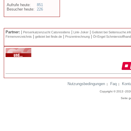
Aufrufe heute:
851
Besucher heute:
226
Partner:
|
|
|
Perserkatzenzucht Catsresidens
Link-Joker
Gelistet bei Seitensuche.inf
|
|
|
Firmenverzeichnis
gelistet bei finde.de
Prozentrechnung
Öl-Engel Schmierstoffhand
Nutzungsbedingungen
Faq
Kont
|
|
Copyright © 2013 -20
Seite g