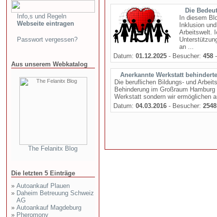
Die Bedeu
Info,s und Regeln
In diesem Bl
Webseite eintragen
Inklusion und
Arbeitswelt. 
Passwort vergessen?
Unterstützun
an ...
Datum:
01.12.2025
- Besucher:
458
-
Aus unserem Webkatalog
Anerkannte Werkstatt behinder
Die beruflichen Bildungs- und Arbei
Behinderung im Großraum Hamburg ger
Werkstatt sondern wir ermöglichen auc
Datum:
04.03.2016
- Besucher:
2548
The Felanitx Blog
Die letzten 5 Einträge
»
Autoankauf Plauen
»
Daheim Betreuung Schweiz
AG
»
Autoankauf Magdeburg
»
Pheromony