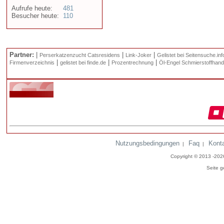
Aufrufe heute:
481
Besucher heute:
110
Partner:
|
|
|
Perserkatzenzucht Catsresidens
Link-Joker
Gelistet bei Seitensuche.inf
|
|
|
Firmenverzeichnis
gelistet bei finde.de
Prozentrechnung
Öl-Engel Schmierstoffhand
Nutzungsbedingungen
Faq
Kont
|
|
Copyright © 2013 -20
Seite g