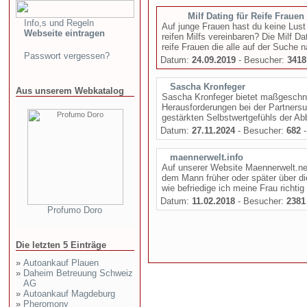
Milf Dating für Reife Frauen 
Info,s und Regeln
Auf junge Frauen hast du keine Lust 
Webseite eintragen
reifen Milfs vereinbaren? Die Milf 
reife Frauen die alle auf der Suche n
Passwort vergessen?
Datum:
24.09.2019
- Besucher:
3418
Sascha Kronfeger
Aus unserem Webkatalog
Sascha Kronfeger bietet maßgeschne
Herausforderungen bei der Partnersu
gestärkten Selbstwertgefühls der A
Datum:
27.11.2024
- Besucher:
682
-
maennerwelt.info
Auf unserer Website Maennerwelt.net 
dem Mann früher oder später über di
wie befriedige ich meine Frau richtig 
Datum:
11.02.2018
- Besucher:
2381
Profumo Doro
Die letzten 5 Einträge
»
Autoankauf Plauen
»
Daheim Betreuung Schweiz
AG
»
Autoankauf Magdeburg
»
Pheromony