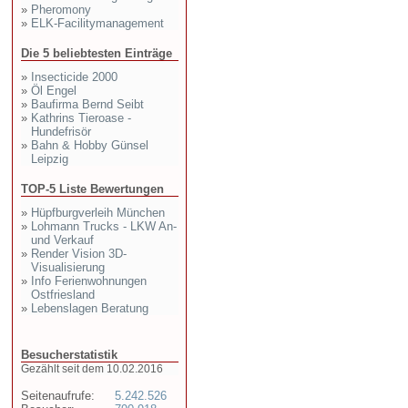
»
Pheromony
»
ELK-Facilitymanagement
Die 5 beliebtesten Einträge
»
Insecticide 2000
»
Öl Engel
»
Baufirma Bernd Seibt
»
Kathrins Tieroase -
Hundefrisör
»
Bahn & Hobby Günsel
Leipzig
TOP-5 Liste Bewertungen
»
Hüpfburgverleih München
»
Lohmann Trucks - LKW An-
und Verkauf
»
Render Vision 3D-
Visualisierung
»
Info Ferienwohnungen
Ostfriesland
»
Lebenslagen Beratung
Besucherstatistik
Gezählt seit dem 10.02.2016
Seitenaufrufe:
5.242.526