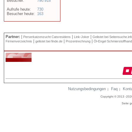
Besucher:
790.918
Aufrufe heute:
730
Besucher heute:
163
Partner:
|
|
|
Perserkatzenzucht Catsresidens
Link-Joker
Gelistet bei Seitensuche.inf
|
|
|
Firmenverzeichnis
gelistet bei finde.de
Prozentrechnung
Öl-Engel Schmierstoffhand
Nutzungsbedingungen
Faq
Kont
|
|
Copyright © 2013 -20
Seite g