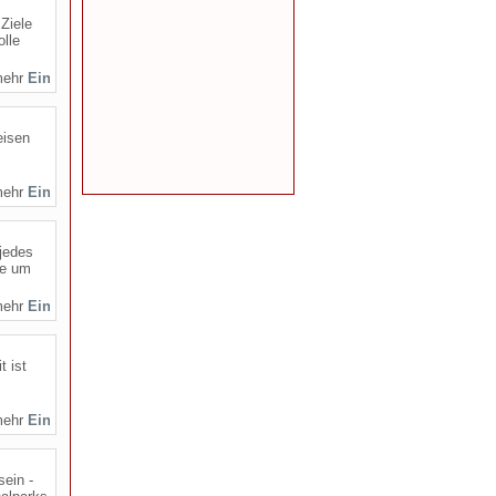
 Ziele
olle
mehr
eisen
mehr
 jedes
te um
mehr
t ist
mehr
sein -