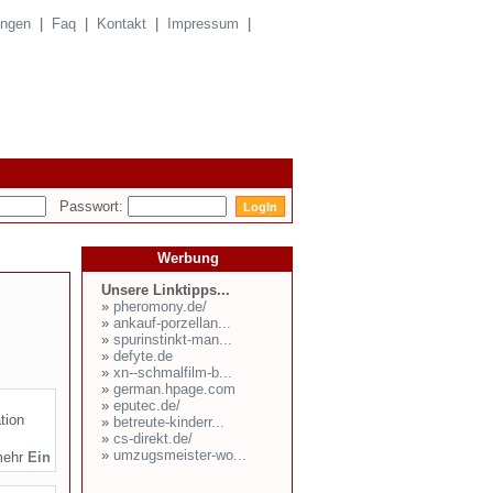
ungen
|
Faq
|
Kontakt
|
Impressum
|
Passwort:
Werbung
Unsere Linktipps...
»
pheromony.de/
»
ankauf-porzellan...
»
spurinstinkt-man...
»
defyte.de
»
xn--schmalfilm-b...
»
german.hpage.com
»
eputec.de/
tion
»
betreute-kinderr...
»
cs-direkt.de/
»
umzugsmeister-wo...
mehr