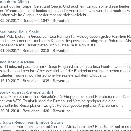
urlaub im Allgäu
s ist gut für Körper Geist und Seele. Und auch ein Urlaub sollte diese beiden
en. Warum also nicht beides miteinander verbinden? Und wer dazu noch reizv
aften wie im Allgäu liebt der möchte sich vielleicht ...
:
05.07.2017
- Besucher:
1947
- Bewertung:
sraumtaxi Halle Saale
nst Pelz bietet im Grossraumtaxi Fahrten für Reisegruppen große Familien R
undeskreis oder mit mehreren Kindern die passende Fahrgastbeförderung. Als
enservice mit Fahrer bieten wir 8 Plätze im Kleinbus für ...
:
01.09.2017
- Besucher:
2318
- Bewertung:
Blog über die Reise
 Urlaubsziel passt zu mir? Diese Frage ist einfach zu beantworten wenn ich
as selbe Land bereise. Aber wer sich auf die Entdeckungsreise machen möch
ufinden was es noch für schöne Reiseziele auf dem Globus ...
:
15.10.2017
- Besucher:
1839
- Bewertung:
World-Touristic-Service GmbH
ristik bietet ein online Reisebüro für Gruppenreise und Paketreisen an. Dami
nst von WTS-Touristik ideal für Firmen und Vereine geeignet die eine
chaftliche Reise planen. Es gibt Reiseangebote jeglicher Art. So sind ...
:
26.01.2018
- Besucher:
1420
- Bewertung:
a Safari Reisen von Enricos Safaris
 schon immer Ihren Traum erfüllen und Afrika bereisen? Eine Safari sollte es 