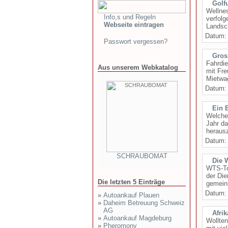
Golf
Wellnes
Info,s und Regeln
verfolg
Webseite eintragen
Landsch
Datum
Passwort vergessen?
Gros
Fahrdie
Aus unserem Webkatalog
mit Fre
Mietwag
Datum
Ein 
Welches
Jahr d
herausz
Datum
SCHRAUBOMAT
Die 
WTS-Tou
der Die
Die letzten 5 Einträge
gemeins
Datum
»
Autoankauf Plauen
»
Daheim Betreuung Schweiz
AG
Afrik
»
Autoankauf Magdeburg
Wollten
»
Pheromony