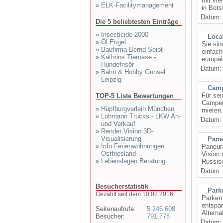
mit vie
»
ELK-Facilitymanagement
in Bots
Datum
Die 5 beliebtesten Einträge
»
Insecticide 2000
Loca
»
Öl Engel
Sie sin
»
Baufirma Bernd Seibt
einfach
»
Kathrins Tieroase -
europäi
Hundefrisör
Datum
»
Bahn & Hobby Günsel
Leipzig
Camp
Für sei
TOP-5 Liste Bewertungen
Camper-
»
Hüpfburgverleih München
mieten.
»
Lohmann Trucks - LKW An-
Datum
und Verkauf
»
Render Vision 3D-
Visualisierung
Pane
»
Info Ferienwohnungen
Paneura
Ostfriesland
Vision 
»
Lebenslagen Beratung
Russisc
Datum
Besucherstatistik
Park
Gezählt seit dem 10.02.2016
Parken 
entspan
Seitenaufrufe:
5.246.608
Alterna
Besucher:
791.778
Datum