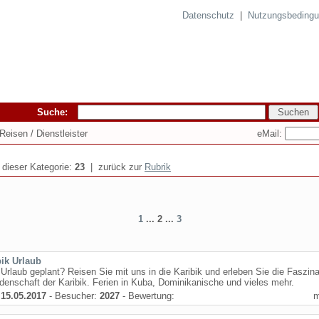
Datenschutz
|
Nutzungsbeding
Suche:
eMail:
 Reisen / Dienstleister
n dieser Kategorie:
23
| zurück zur
Rubrik
1
... 2 ...
3
bik Urlaub
 Urlaub geplant? Reisen Sie mit uns in die Karibik und erleben Sie die Faszina
denschaft der Karibik. Ferien in Kuba, Dominikanische und vieles mehr.
:
15.05.2017
- Besucher:
2027
- Bewertung: