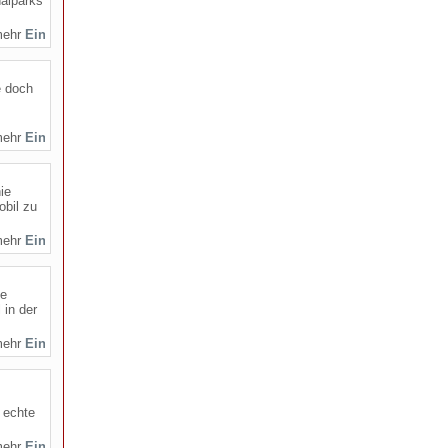
nalparks
mehr
e doch
mehr
ie
obil zu
mehr
ie
 in der
mehr
 echte
mehr