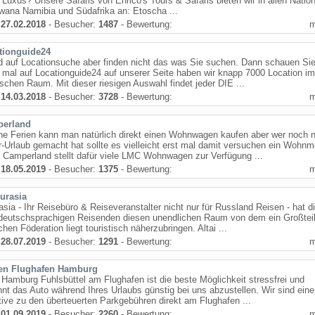
l Luxus? Unsere Safaris von Enrico's Tours & Safaris bieten wir in allen Natio
wana Namibia und Südafrika an: Etoscha ...
:
27.02.2018
- Besucher:
1487
- Bewertung:
tionguide24
d auf Locationsuche aber finden nicht das was Sie suchen. Dann schauen Si
 mal auf Locationguide24 auf unserer Seite haben wir knapp 7000 Location im
schen Raum. Mit dieser riesigen Auswahl findet jeder DIE ...
:
14.03.2018
- Besucher:
3728
- Bewertung:
erland
ne Ferien kann man natürlich direkt einen Wohnwagen kaufen aber wer noch n
Urlaub gemacht hat sollte es vielleicht erst mal damit versuchen ein Wohnm
 Camperland stellt dafür viele LMC Wohnwagen zur Verfügung ...
:
18.05.2019
- Besucher:
1375
- Bewertung:
urasia
sia - Ihr Reisebüro & Reiseveranstalter nicht nur für Russland Reisen - hat d
deutschsprachigen Reisenden diesen unendlichen Raum von dem ein Großteil
hen Föderation liegt touristisch näherzubringen. Altai ...
:
28.07.2019
- Besucher:
1291
- Bewertung:
en Flughafen Hamburg
Hamburg Fuhlsbüttel am Flughafen ist die beste Möglichkeit stressfrei und
nt das Auto während Ihres Urlaubs günstig bei uns abzustellen. Wir sind eine
tive zu den überteuerten Parkgebühren direkt am Flughafen ...
:
01.09.2019
- Besucher:
2260
- Bewertung: