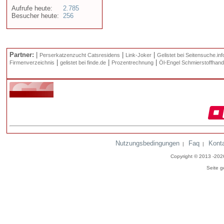
Aufrufe heute:
2.785
Besucher heute:
256
Partner:
|
|
|
Perserkatzenzucht Catsresidens
Link-Joker
Gelistet bei Seitensuche.inf
|
|
|
Firmenverzeichnis
gelistet bei finde.de
Prozentrechnung
Öl-Engel Schmierstoffhand
Nutzungsbedingungen
Faq
Kont
|
|
Copyright © 2013 -20
Seite g