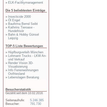
»
ELK-Facilitymanagement
Die 5 beliebtesten Einträge
»
Insecticide 2000
»
Öl Engel
»
Baufirma Bernd Seibt
»
Kathrins Tieroase -
Hundefrisör
»
Bahn & Hobby Günsel
Leipzig
TOP-5 Liste Bewertungen
»
Hüpfburgverleih München
»
Lohmann Trucks - LKW An-
und Verkauf
»
Render Vision 3D-
Visualisierung
»
Info Ferienwohnungen
Ostfriesland
»
Lebenslagen Beratung
Besucherstatistik
Gezählt seit dem 10.02.2016
Seitenaufrufe:
5.246.385
Besucher:
791.730