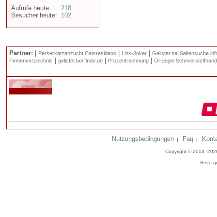
Aufrufe heute:
218
Besucher heute:
102
Partner:
|
|
|
Perserkatzenzucht Catsresidens
Link-Joker
Gelistet bei Seitensuche.inf
|
|
|
Firmenverzeichnis
gelistet bei finde.de
Prozentrechnung
Öl-Engel Schmierstoffhand
Nutzungsbedingungen
Faq
Kont
|
|
Copyright © 2013 -20
Seite g