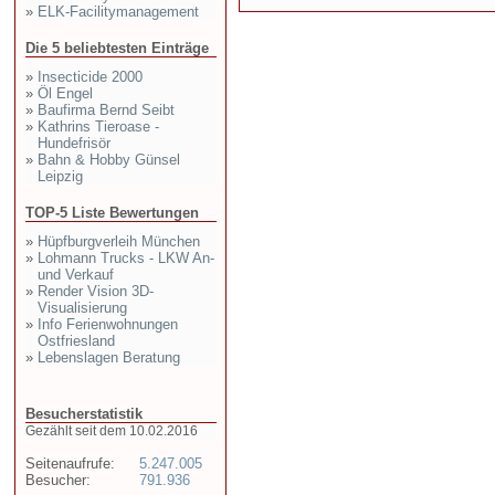
»
ELK-Facilitymanagement
Die 5 beliebtesten Einträge
»
Insecticide 2000
»
Öl Engel
»
Baufirma Bernd Seibt
»
Kathrins Tieroase -
Hundefrisör
»
Bahn & Hobby Günsel
Leipzig
TOP-5 Liste Bewertungen
»
Hüpfburgverleih München
»
Lohmann Trucks - LKW An-
und Verkauf
»
Render Vision 3D-
Visualisierung
»
Info Ferienwohnungen
Ostfriesland
»
Lebenslagen Beratung
Besucherstatistik
Gezählt seit dem 10.02.2016
Seitenaufrufe:
5.247.005
Besucher:
791.936