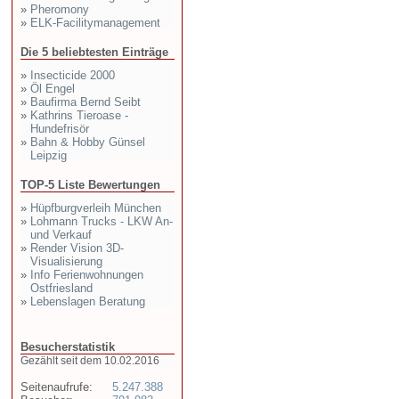
»
Pheromony
»
ELK-Facilitymanagement
Die 5 beliebtesten Einträge
»
Insecticide 2000
»
Öl Engel
»
Baufirma Bernd Seibt
»
Kathrins Tieroase -
Hundefrisör
»
Bahn & Hobby Günsel
Leipzig
TOP-5 Liste Bewertungen
»
Hüpfburgverleih München
»
Lohmann Trucks - LKW An-
und Verkauf
»
Render Vision 3D-
Visualisierung
»
Info Ferienwohnungen
Ostfriesland
»
Lebenslagen Beratung
Besucherstatistik
Gezählt seit dem 10.02.2016
Seitenaufrufe:
5.247.388