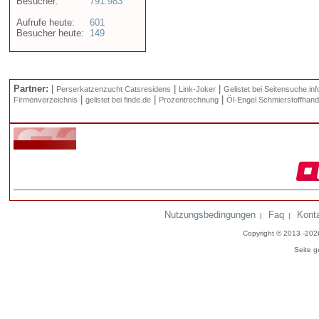
Besucher:
791.983
Aufrufe heute:
601
Besucher heute:
149
Partner:
|
|
|
Perserkatzenzucht Catsresidens
Link-Joker
Gelistet bei Seitensuche.inf
|
|
|
Firmenverzeichnis
gelistet bei finde.de
Prozentrechnung
Öl-Engel Schmierstoffhand
Nutzungsbedingungen
Faq
Kont
|
|
Copyright © 2013 -20
Seite g