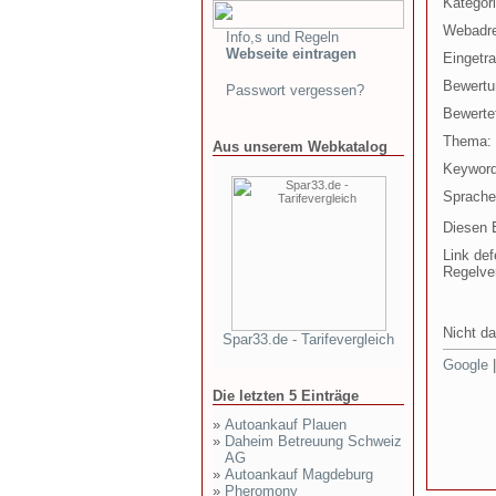
Kategori
Webadr
Info,s und Regeln
Webseite eintragen
Eingetr
Bewertu
Passwort vergessen?
Bewertet
Thema:
Aus unserem Webkatalog
Keyword
Sprache
Diesen E
Link def
Regelve
Nicht da
Spar33.de - Tarifevergleich
Google
Die letzten 5 Einträge
»
Autoankauf Plauen
»
Daheim Betreuung Schweiz
AG
»
Autoankauf Magdeburg
»
Pheromony