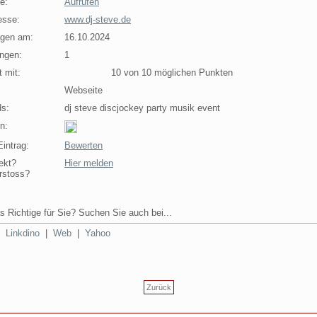
e:
Aufrufen
esse:
www.dj-steve.de
agen am:
16.10.2024
ngen:
1
 mit:
10 von 10 möglichen Punkten
Webseite
s:
dj steve discjockey party musik event
n:
intrag:
Bewerten
ekt?
Hier melden
rstoss?
s Richtige für Sie? Suchen Sie auch bei...
|
Linkdino
|
Web
|
Yahoo
Zurück