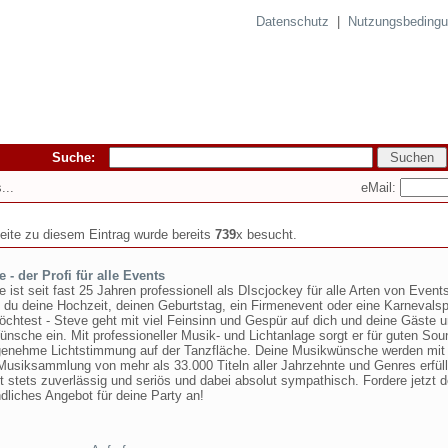
Datenschutz
|
Nutzungsbeding
Suche:
eMail:
...
seite zu diesem Eintrag wurde bereits
739
x besucht.
 - der Profi für alle Events
 ist seit fast 25 Jahren professionell als DIscjockey für alle Arten von Events
 du deine Hochzeit, deinen Geburtstag, ein Firmenevent oder eine Karnevalsp
öchtest - Steve geht mit viel Feinsinn und Gespür auf dich und deine Gäste 
nsche ein. Mit professioneller Musik- und Lichtanlage sorgt er für guten So
genehme Lichtstimmung auf der Tanzfläche. Deine Musikwünsche werden mit 
Musiksammlung von mehr als 33.000 Titeln aller Jahrzehnte und Genres erfüll
t stets zuverlässig und seriös und dabei absolut sympathisch. Fordere jetzt d
dliches Angebot für deine Party an!