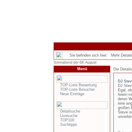
Sie befinden sich hier: Mehr Details
Sonnabend der 08. August
Menü
Die Detail
DJ Steve
TOP-Liste Bewertung
DJ Steve
TOP-Liste Besucher
Egal, ob
Neue Einträge
feiern m
deren Wü
eine an
großen 
Detailsuche
Steve is
Livesuche
unverbin
TOP100
Suchtipps