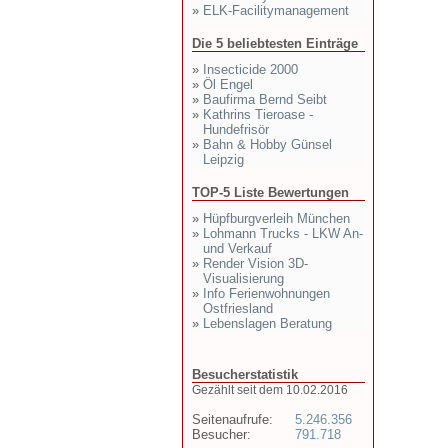
»
ELK-Facilitymanagement
Die 5 beliebtesten Einträge
»
Insecticide 2000
»
Öl Engel
»
Baufirma Bernd Seibt
»
Kathrins Tieroase -
Hundefrisör
»
Bahn & Hobby Günsel
Leipzig
TOP-5 Liste Bewertungen
»
Hüpfburgverleih München
»
Lohmann Trucks - LKW An-
und Verkauf
»
Render Vision 3D-
Visualisierung
»
Info Ferienwohnungen
Ostfriesland
»
Lebenslagen Beratung
Besucherstatistik
Gezählt seit dem 10.02.2016
Seitenaufrufe:
5.246.356
Besucher:
791.718