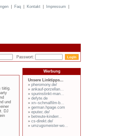
ungen
|
Faq
|
Kontakt
|
Impressum
|
Passwort:
Werbung
Unsere Linktipps...
»
pheromony.de/
 tätig.
»
ankauf-porzellan...
arty
»
spurinstinkt-man...
und
»
defyte.de
und und
»
xn--schmalfilm-b...
einer
»
german.hpage.com
t. DJ
»
eputec.de/
ein
»
betreute-kinderr...
»
cs-direkt.de/
»
umzugsmeister-wo...