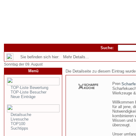
Suche:
Sie befinden sich hier: Mehr Details...
Sonntag der 09. August
Menü
Die Detailseite zu diesem Eintrag wurde
Scharf
TOP-Liste Bewertung
Scharfekuech
TOP-Liste Besucher
Werkzeuge & k
Neue Einträge
Willkommen b
für all jene,
Notwendigkei
Detailsuche
kombinieren w
Livesuche
Wissen und In
TOP100
überzeugt.
Suchtipps
Unser umfang