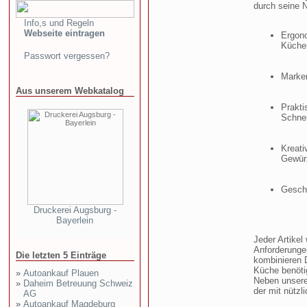
durch seine N
Info,s und Regeln
Webseite eintragen
Ergono
Küche
Passwort vergessen?
Marke
Aus unserem Webkatalog
Prakt
Schnei
Kreati
Gewür
Gesch
Druckerei Augsburg -
Bayerlein
Jeder Artikel
Anforderunge
Die letzten 5 Einträge
kombinieren D
Küche benöti
»
Autoankauf Plauen
Neben unsere
»
Daheim Betreuung Schweiz
der mit nützl
AG
»
Autoankauf Magdeburg