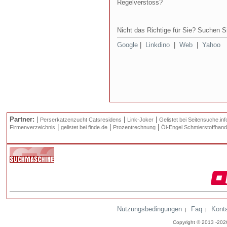
Regelverstoss?
Nicht das Richtige für Sie? Suchen Si
Google
|
Linkdino
|
Web
|
Yahoo
Partner:
|
|
|
Perserkatzenzucht Catsresidens
Link-Joker
Gelistet bei Seitensuche.inf
|
|
|
Firmenverzeichnis
gelistet bei finde.de
Prozentrechnung
Öl-Engel Schmierstoffhand
Nutzungsbedingungen
Faq
Kont
|
|
Copyright © 2013 -20