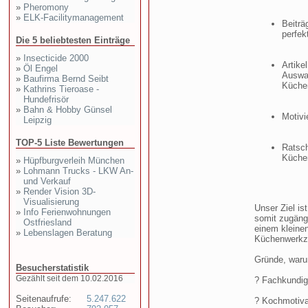
»
Pheromony
»
ELK-Facilitymanagement
Beiträ
perfek
Die 5 beliebtesten Einträge
»
Insecticide 2000
Artike
»
Öl Engel
Auswah
»
Baufirma Bernd Seibt
Küche
»
Kathrins Tieroase -
Hundefrisör
»
Bahn & Hobby Günsel
Motivi
Leipzig
TOP-5 Liste Bewertungen
Ratsch
Küchen
»
Hüpfburgverleih München
»
Lohmann Trucks - LKW An-
und Verkauf
»
Render Vision 3D-
Visualisierung
Unser Ziel is
»
Info Ferienwohnungen
somit zugäng
Ostfriesland
einem kleinen
»
Lebenslagen Beratung
Küchenwerkze
Gründe, waru
Besucherstatistik
Gezählt seit dem 10.02.2016
? Fachkundige
Seitenaufrufe:
5.247.622
? Kochmotiva