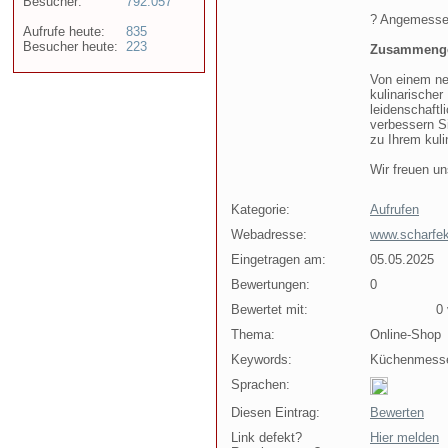
Besucher:
792.057
? Angemesse
Aufrufe heute:
835
Besucher heute:
223
Zusammenge
Von einem ne
kulinarischer
leidenschaft
verbessern S
zu Ihrem kuli
Wir freuen un
Kategorie:
Aufrufen
Webadresse:
www.scharfe
Eingetragen am:
05.05.2025
Bewertungen:
0
Bewertet mit:
0 v
Thema:
Online-Shop
Keywords:
Küchenmesse
Sprachen:
Diesen Eintrag:
Bewerten
Link defekt?
Hier melden