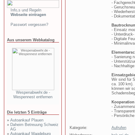
- Fachgerech
- Geruchsneut
Info,s und Regeln
- Wiederhers
Webseite eintragen
- Dokumentat
Passwort vergessen?
Bautrocknun
- Einsatz mo
- Unterdruck
- Digitale Fe
Aus unserem Webkatalog
- Minimalinv
Elementars
- Sanierung
- Unterstütz
- Nachhaltig
Einsatzgebie
Wir sind für
ca. 100 km).
können wir sc
Wespenabwehr.de -
Schadensbeg
Wespennest entfernen
Kooperation
- Zusammenar
- Transparent
Die letzten 5 Einträge
- Persönliche
»
Autoankauf Plauen
»
Daheim Betreuung Schweiz
Kategorie:
Aufrufen
AG
»
Autoankauf Magdeburg