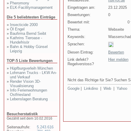
Webadresse:
hsk-roj.de
»
Pheromony
»
ELK-Facilitymanagement
Eingetragen am:
23.12.2025
Bewertungen:
0
Die 5 beliebtesten Einträge
Bewertet mit:
0 v
»
Insecticide 2000
»
Öl Engel
Thema:
Webseite
»
Baufirma Bernd Seibt
Keywords:
Wasserschad
»
Kathrins Tieroase -
Hundefrisör
Sprachen:
»
Bahn & Hobby Günsel
Leipzig
Diesen Eintrag:
Bewerten
Link defekt?
Hier melden
TOP-5 Liste Bewertungen
Regelverstoss?
»
Hüpfburgverleih München
»
Lohmann Trucks - LKW An-
und Verkauf
Nicht das Richtige für Sie? Suchen Si
»
Render Vision 3D-
Visualisierung
Google
|
Linkdino
|
Web
|
Yahoo
»
Info Ferienwohnungen
Ostfriesland
»
Lebenslagen Beratung
Besucherstatistik
Gezählt seit dem 10.02.2016
Seitenaufrufe:
5.243.616