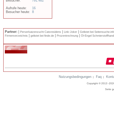
Besucher:
791.482
Aufrufe heute:
16
Besucher heute:
8
Partner:
|
|
|
Perserkatzenzucht Catsresidens
Link-Joker
Gelistet bei Seitensuche.inf
|
|
|
Firmenverzeichnis
gelistet bei finde.de
Prozentrechnung
Öl-Engel Schmierstoffhand
Nutzungsbedingungen
Faq
Kont
|
|
Copyright © 2013 -20
Seite g