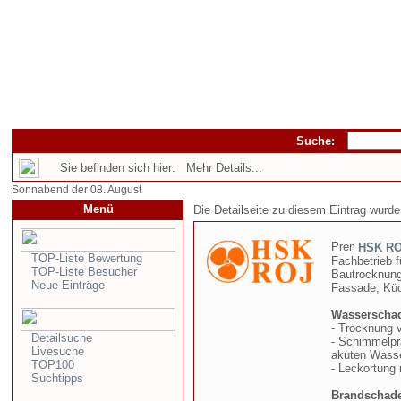
Suche:
Sie befinden sich hier: Mehr Details...
Sonnabend der 08. August
Menü
Die Detailseite zu diesem Eintrag wurde
HSK RO
TOP-Liste Bewertung
Fachbetrieb 
TOP-Liste Besucher
Bautrocknung
Neue Einträge
Fassade, Küc
Wasserscha
- Trocknung 
Detailsuche
- Schimmelprä
Livesuche
akuten Wass
TOP100
- Leckortung
Suchtipps
Brandschad