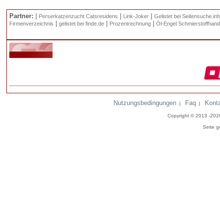
Partner:
|
|
|
Perserkatzenzucht Catsresidens
Link-Joker
Gelistet bei Seitensuche.inf
|
|
|
Firmenverzeichnis
gelistet bei finde.de
Prozentrechnung
Öl-Engel Schmierstoffhand
Nutzungsbedingungen
Faq
Kont
|
|
Copyright © 2013 -20
Seite g