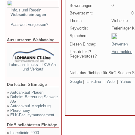
Bewertungen:
0
Info,s und Regeln
Bewertet mit:
0 v
Webseite eintragen
Thema:
Webseite
Passwort vergessen?
Keywords:
Ferienlager 
Sprachen:
Aus unserem Webkatalog
Diesen Eintrag:
Bewerten
Link defekt?
Hier melden
Regelverstoss?
Lohmann Trucks - LKW An-
und Verkauf
Nicht das Richtige für Sie? Suchen Si
Google
|
Linkdino
|
Web
|
Yahoo
Die letzten 5 Einträge
»
Autoankauf Plauen
»
Daheim Betreuung Schweiz
AG
»
Autoankauf Magdeburg
»
Pheromony
»
ELK-Facilitymanagement
Die 5 beliebtesten Einträge
»
Insecticide 2000