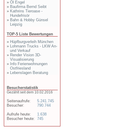
»
Öl Engel
»
Baufirma Bernd Seibt
»
Kathrins Tieroase -
Hundefrisör
»
Bahn & Hobby Günsel
Leipzig
TOP-5 Liste Bewertungen
»
Hüpfburgverleih München
»
Lohmann Trucks - LKW An-
und Verkauf
»
Render Vision 3D-
Visualisierung
»
Info Ferienwohnungen
Ostfriesland
»
Lebenslagen Beratung
Besucherstatistik
Gezählt seit dem 10.02.2016
Seitenaufrufe:
5.241.745
Besucher:
790.744
Aufrufe heute:
1.638
Besucher heute:
745