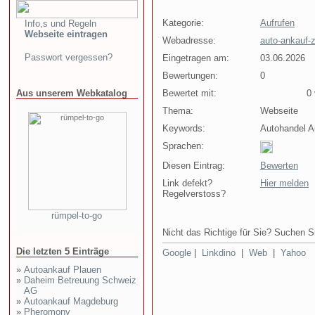
Kategorie:
Aufrufen
Info,s und Regeln
Webseite eintragen
Webadresse:
auto-ankauf-
Passwort vergessen?
Eingetragen am:
03.06.2026
Bewertungen:
0
Aus unserem Webkatalog
Bewertet mit:
0 v
Thema:
Webseite
Keywords:
Autohandel A
Sprachen:
Diesen Eintrag:
Bewerten
Link defekt?
Hier melden
Regelverstoss?
rümpel-to-go
Nicht das Richtige für Sie? Suchen Si
Die letzten 5 Einträge
Google
|
Linkdino
|
Web
|
Yahoo
»
Autoankauf Plauen
»
Daheim Betreuung Schweiz
AG
»
Autoankauf Magdeburg
»
Pheromony