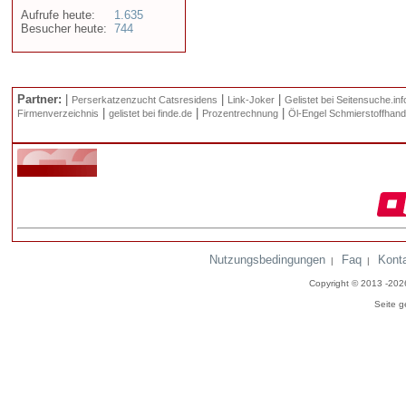
Aufrufe heute:
1.635
Besucher heute:
744
Partner:
|
|
|
Perserkatzenzucht Catsresidens
Link-Joker
Gelistet bei Seitensuche.inf
|
|
|
Firmenverzeichnis
gelistet bei finde.de
Prozentrechnung
Öl-Engel Schmierstoffhand
Nutzungsbedingungen
Faq
Kont
|
|
Copyright © 2013 -20
Seite g