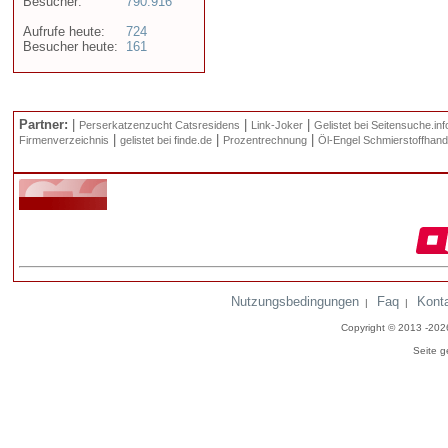
Besucher:
790.916
Aufrufe heute:
724
Besucher heute:
161
Partner:
|
|
|
Perserkatzenzucht Catsresidens
Link-Joker
Gelistet bei Seitensuche.inf
|
|
|
Firmenverzeichnis
gelistet bei finde.de
Prozentrechnung
Öl-Engel Schmierstoffhand
Nutzungsbedingungen
Faq
Kont
|
|
Copyright © 2013 -20
Seite g