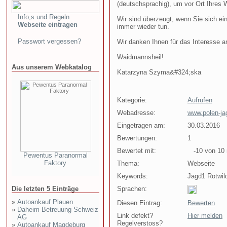
(deutschsprachig), um vor Ort Ihres 
Info,s und Regeln
Wir sind überzeugt, wenn Sie sich ei
Webseite eintragen
immer wieder tun.
Passwort vergessen?
Wir danken Ihnen für das Interesse a
Waidmannsheil!
Aus unserem Webkatalog
Katarzyna Szyma&#324;ska
Kategorie:
Aufrufen
Webadresse:
www.polen-ja
Eingetragen am:
30.03.2016
Bewertungen:
1
Bewertet mit:
-10 von 10 
Pewentus Paranormal
Faktory
Thema:
Webseite
Keywords:
Jagd1 Rotwil
Die letzten 5 Einträge
Sprachen:
»
Autoankauf Plauen
Diesen Eintrag:
Bewerten
»
Daheim Betreuung Schweiz
Link defekt?
Hier melden
AG
Regelverstoss?
»
Autoankauf Magdeburg