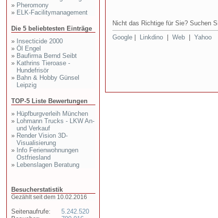
»
Pheromony
»
ELK-Facilitymanagement
Nicht das Richtige für Sie? Suchen Si
Die 5 beliebtesten Einträge
Google
|
Linkdino
|
Web
|
Yahoo
»
Insecticide 2000
»
Öl Engel
»
Baufirma Bernd Seibt
»
Kathrins Tieroase -
Hundefrisör
»
Bahn & Hobby Günsel
Leipzig
TOP-5 Liste Bewertungen
»
Hüpfburgverleih München
»
Lohmann Trucks - LKW An-
und Verkauf
»
Render Vision 3D-
Visualisierung
»
Info Ferienwohnungen
Ostfriesland
»
Lebenslagen Beratung
Besucherstatistik
Gezählt seit dem 10.02.2016
Seitenaufrufe:
5.242.520