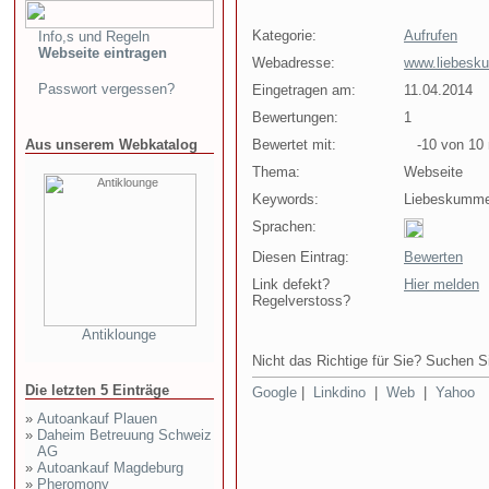
Kategorie:
Aufrufen
Info,s und Regeln
Webseite eintragen
Webadresse:
www.liebesk
Passwort vergessen?
Eingetragen am:
11.04.2014
Bewertungen:
1
Aus unserem Webkatalog
Bewertet mit:
-10 von 10 
Thema:
Webseite
Keywords:
Liebeskumme
Sprachen:
Diesen Eintrag:
Bewerten
Link defekt?
Hier melden
Regelverstoss?
Antiklounge
Nicht das Richtige für Sie? Suchen Si
Die letzten 5 Einträge
Google
|
Linkdino
|
Web
|
Yahoo
»
Autoankauf Plauen
»
Daheim Betreuung Schweiz
AG
»
Autoankauf Magdeburg
»
Pheromony