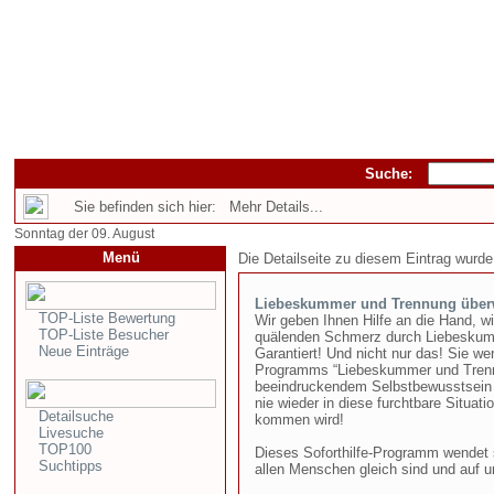
Suche:
Sie befinden sich hier: Mehr Details...
Sonntag der 09. August
Menü
Die Detailseite zu diesem Eintrag wurde
Liebeskummer und Trennung über
TOP-Liste Bewertung
Wir geben Ihnen Hilfe an die Hand, w
TOP-Liste Besucher
quälenden Schmerz durch Liebeskumme
Neue Einträge
Garantiert! Und nicht nur das! Sie 
Programms “Liebeskummer und Trenn
beeindruckendem Selbstbewusstsein 
nie wieder in diese furchtbare Situ
Detailsuche
kommen wird!
Livesuche
TOP100
Dieses Soforthilfe-Programm wendet s
Suchtipps
allen Menschen gleich sind und auf 