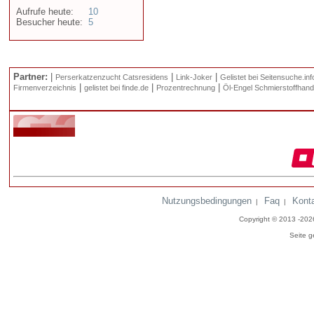
Aufrufe heute:
10
Besucher heute:
5
Partner:
|
|
|
Perserkatzenzucht Catsresidens
Link-Joker
Gelistet bei Seitensuche.inf
|
|
|
Firmenverzeichnis
gelistet bei finde.de
Prozentrechnung
Öl-Engel Schmierstoffhand
Nutzungsbedingungen
Faq
Kont
|
|
Copyright © 2013 -20
Seite g