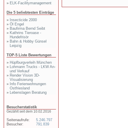
»
ELK-Facilitymanagement
Die 5 beliebtesten Einträge
»
Insecticide 2000
»
Öl Engel
»
Baufirma Bernd Seibt
»
Kathrins Tieroase -
Hundefrisör
»
Bahn & Hobby Günsel
Leipzig
TOP-5 Liste Bewertungen
»
Hüpfburgverleih München
»
Lohmann Trucks - LKW An-
und Verkauf
»
Render Vision 3D-
Visualisierung
»
Info Ferienwohnungen
Ostfriesland
»
Lebenslagen Beratung
Besucherstatistik
Gezählt seit dem 10.02.2016
Seitenaufrufe:
5.246.797
Besucher:
791.839