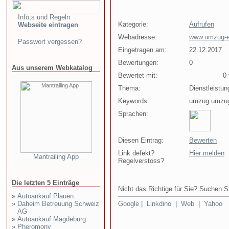
Info,s und Regeln
Kategorie:
Aufrufen
Webseite eintragen
Webadresse:
www.umzug-
Passwort vergessen?
Eingetragen am:
22.12.2017
Bewertungen:
0
Aus unserem Webkatalog
Bewertet mit:
0 v
Thema:
Dienstleistun
Keywords:
umzug umzug
Sprachen:
Diesen Eintrag:
Bewerten
Link defekt?
Hier melden
Mantrailing App
Regelverstoss?
Die letzten 5 Einträge
Nicht das Richtige für Sie? Suchen Si
»
Autoankauf Plauen
»
Daheim Betreuung Schweiz
Google
|
Linkdino
|
Web
|
Yahoo
AG
»
Autoankauf Magdeburg
»
Pheromony