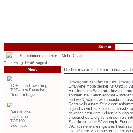
Suche:
Sie befinden sich hier: Mehr Details...
Donnerstag der 06. August
Menü
Die Detailseite zu diesem Eintrag wurde
Umzugsunternehmen fuer Umzug i
TOP-Liste Bewertung
Erfahrene Möbelpacker für Umzug W
TOP-Liste Besucher
Ein Umzug in Wien mit Umzugsfirma is
Neue Einträge
sondern stellt auch enorme Anforderu
und weiß, was er wie anpacken muss,
Schrank in einem Stück dort ankommt,
eigentlich viel zu kleine Tür passt?
Detailsuche
gewährleisten damit einen reibungslo
Livesuche
chaotisches Ereignis, sondern als int
TOP100
Start in die neue Wohnung in Erinneru
Suchtipps
WG ausziehen, ein ganzes Haus räu
soll: Unsere Möbelpacker helfen, wo 