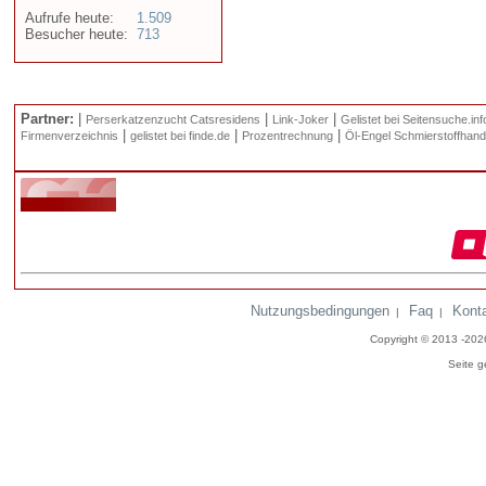
Aufrufe heute:
1.509
Besucher heute:
713
Partner:
|
|
|
Perserkatzenzucht Catsresidens
Link-Joker
Gelistet bei Seitensuche.inf
|
|
|
Firmenverzeichnis
gelistet bei finde.de
Prozentrechnung
Öl-Engel Schmierstoffhand
Nutzungsbedingungen
Faq
Kont
|
|
Copyright © 2013 -20
Seite g