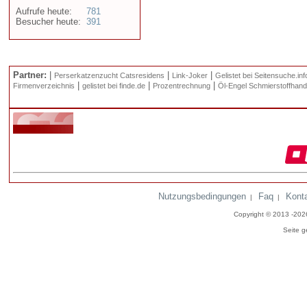
Aufrufe heute:
781
Besucher heute:
391
Partner:
|
|
|
Perserkatzenzucht Catsresidens
Link-Joker
Gelistet bei Seitensuche.inf
|
|
|
Firmenverzeichnis
gelistet bei finde.de
Prozentrechnung
Öl-Engel Schmierstoffhand
Nutzungsbedingungen
Faq
Kont
|
|
Copyright © 2013 -20
Seite g