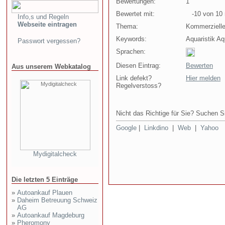
Bewertungen:
1
Bewertet mit:
-10 von 10 
Info,s und Regeln
Webseite eintragen
Thema:
Kommerziell
Keywords:
Aquaristik Aq
Passwort vergessen?
Sprachen:
Diesen Eintrag:
Bewerten
Aus unserem Webkatalog
Link defekt?
Hier melden
Regelverstoss?
Nicht das Richtige für Sie? Suchen Si
Google
|
Linkdino
|
Web
|
Yahoo
Mydigitalcheck
Die letzten 5 Einträge
»
Autoankauf Plauen
»
Daheim Betreuung Schweiz
AG
»
Autoankauf Magdeburg
»
Pheromony