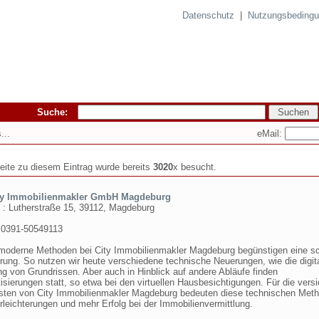
Datenschutz
|
Nutzungsbeding
Suche:
eMail:
...
seite zu diesem Eintrag wurde bereits
3020
x besucht.
ty Immobilienmakler GmbH Magdeburg
 : Lutherstraße 15, 39112, Magdeburg
 0391-50549113
moderne Methoden bei City Immobilienmakler Magdeburg begünstigen eine sc
ung. So nutzen wir heute verschiedene technische Neuerungen, wie die digit
ng von Grundrissen. Aber auch in Hinblick auf andere Abläufe finden
sierungen statt, so etwa bei den virtuellen Hausbesichtigungen. Für die versi
isten von City Immobilienmakler Magdeburg bedeuten diese technischen Met
rleichterungen und mehr Erfolg bei der Immobilienvermittlung.