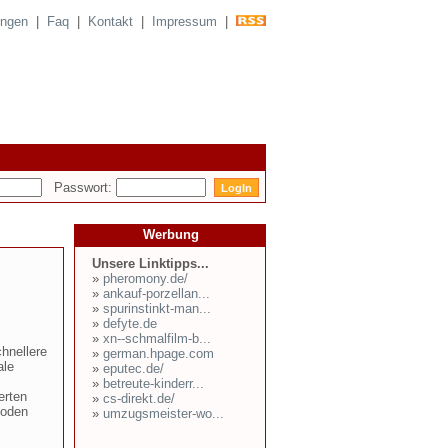
ungen
|
Faq
|
Kontakt
|
Impressum
|
Passwort:
Werbung
Unsere Linktipps...
»
pheromony.de/
»
ankauf-porzellan...
»
spurinstinkt-man...
»
defyte.de
»
xn--schmalfilm-b...
hnellere
»
german.hpage.com
ale
»
eputec.de/
»
betreute-kinderr...
erten
»
cs-direkt.de/
hoden
»
umzugsmeister-wo...