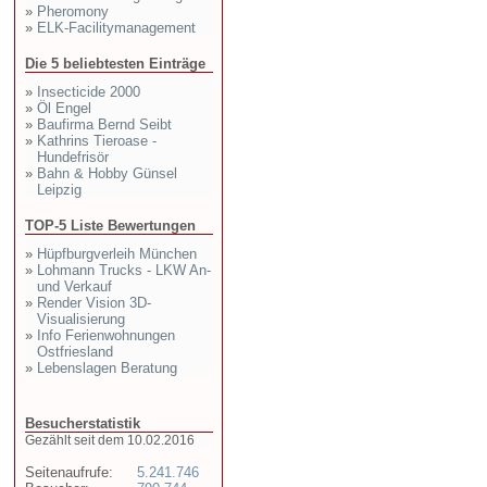
»
Pheromony
»
ELK-Facilitymanagement
Die 5 beliebtesten Einträge
»
Insecticide 2000
»
Öl Engel
»
Baufirma Bernd Seibt
»
Kathrins Tieroase -
Hundefrisör
»
Bahn & Hobby Günsel
Leipzig
TOP-5 Liste Bewertungen
»
Hüpfburgverleih München
»
Lohmann Trucks - LKW An-
und Verkauf
»
Render Vision 3D-
Visualisierung
»
Info Ferienwohnungen
Ostfriesland
»
Lebenslagen Beratung
Besucherstatistik
Gezählt seit dem 10.02.2016
Seitenaufrufe:
5.241.746