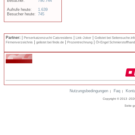
Besucher:
790.744
Aufrufe heute:
1.639
Besucher heute:
745
Partner:
|
|
|
Perserkatzenzucht Catsresidens
Link-Joker
Gelistet bei Seitensuche.inf
|
|
|
Firmenverzeichnis
gelistet bei finde.de
Prozentrechnung
Öl-Engel Schmierstoffhand
Nutzungsbedingungen
Faq
Kont
|
|
Copyright © 2013 -20
Seite g