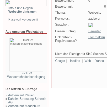
Bewertungen:
0
Bewertet mit:
0 v
Info,s und Regeln
Webseite eintragen
Thema:
Webseite
Keywords:
zauberer
Passwort vergessen?
Sprachen:
Diesen Eintrag:
Bewerten
Aus unserem Webkatalog
Link defekt?
Hier melden
Regelverstoss?
Nicht das Richtige für Sie? Suchen Si
Google
|
Linkdino
|
Web
|
Yahoo
Trock 24
Wasserschadenbeseitigung
Die letzten 5 Einträge
»
Autoankauf Plauen
»
Daheim Betreuung Schweiz
AG
»
Autoankauf Magdeburg