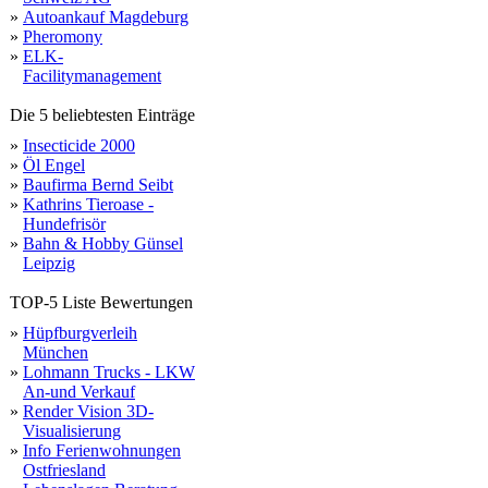
»
Autoankauf Magdeburg
»
Pheromony
»
ELK-
Facilitymanagement
Die 5 beliebtesten Einträge
»
Insecticide 2000
»
Öl Engel
»
Baufirma Bernd Seibt
»
Kathrins Tieroase -
Hundefrisör
»
Bahn & Hobby Günsel
Leipzig
TOP-5 Liste Bewertungen
»
Hüpfburgverleih
München
»
Lohmann Trucks - LKW
An-und Verkauf
»
Render Vision 3D-
Visualisierung
»
Info Ferienwohnungen
Ostfriesland