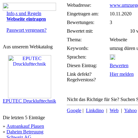
Webadresse:
www.umzuege
Info,s und Regeln
Eingetragen am:
10.11.2020
Webseite eintragen
Bewertungen:
3
Passwort vergessen?
Bewertet mit:
10 vo
Thema:
Webseite
Aus unserem Webkatalog
Keywords:
umzug düren 
Sprachen:
Diesen Eintrag:
Bewerten
Link defekt?
Hier melden
Regelverstoss?
Nicht das Richtige für Sie? Suchen S
EPUTEC Drucklufttechnik
Google
|
Linkdino
|
Web
|
Yahoo
Die letzten 5 Einträge
»
Autoankauf Plauen
»
Daheim Betreuung
Schweiz AG