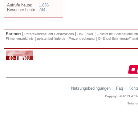
Aufrufe heute:
1.636
Besucher heute:
744
Partner:
|
|
|
Perserkatzenzucht Catsresidens
Link-Joker
Gelistet bei Seitensuche.inf
|
|
|
Firmenverzeichnis
gelistet bei finde.de
Prozentrechnung
Öl-Engel Schmierstoffhand
Nutzungsbedingungen
Faq
Kont
|
|
Copyright © 2013 -20
Seite g