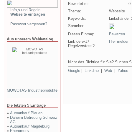
Bewertet mit:
0 v
Info,s und Regeln
Thema:
Webseite
Webseite eintragen
Keywords:
Linkshänder 
Passwort vergessen?
Sprachen:
Diesen Eintrag:
Bewerten
Aus unserem Webkatalog
Link defekt?
Hier melden
Regelverstoss?
Nicht das Richtige für Sie? Suchen Si
Google
|
Linkdino
|
Web
|
Yahoo
MOWOTAS Industrieprodukte
Die letzten 5 Einträge
»
Autoankauf Plauen
»
Daheim Betreuung Schweiz
AG
»
Autoankauf Magdeburg
»
Pheromony