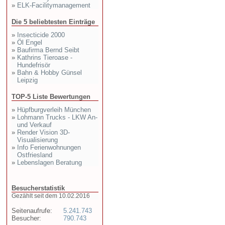
»
ELK-Facilitymanagement
Die 5 beliebtesten Einträge
»
Insecticide 2000
»
Öl Engel
»
Baufirma Bernd Seibt
»
Kathrins Tieroase -
Hundefrisör
»
Bahn & Hobby Günsel
Leipzig
TOP-5 Liste Bewertungen
»
Hüpfburgverleih München
»
Lohmann Trucks - LKW An-
und Verkauf
»
Render Vision 3D-
Visualisierung
»
Info Ferienwohnungen
Ostfriesland
»
Lebenslagen Beratung
Besucherstatistik
Gezählt seit dem 10.02.2016
Seitenaufrufe:
5.241.743
Besucher:
790.743