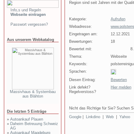
Region sind seit Jahren mit der Quali
Info,s und Regeln
Webseite eintragen
Kategorie:
Aufrufen
Passwort vergessen?
Webadresse:
www.polsterre
Eingetragen am:
12.12.2021
Aus unserem Webkatalog
Bewertungen:
18
Bewertet mit:
8.3
Thema:
Webseite
Keywords:
polsterreinig
Sprachen:
Diesen Eintrag:
Bewerten
Link defekt?
Hier melden
Massivhaus & Systembau
Regelverstoss?
aus Blähton
Nicht das Richtige für Sie? Suchen Si
Die letzten 5 Einträge
Google
|
Linkdino
|
Web
|
Yahoo
»
Autoankauf Plauen
»
Daheim Betreuung Schweiz
AG
»
Autoankauf Magdeburg