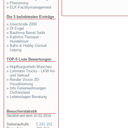
»
Pheromony
»
ELK-Facilitymanagement
Die 5 beliebtesten Einträge
»
Insecticide 2000
»
Öl Engel
»
Baufirma Bernd Seibt
»
Kathrins Tieroase -
Hundefrisör
»
Bahn & Hobby Günsel
Leipzig
TOP-5 Liste Bewertungen
»
Hüpfburgverleih München
»
Lohmann Trucks - LKW An-
und Verkauf
»
Render Vision 3D-
Visualisierung
»
Info Ferienwohnungen
Ostfriesland
»
Lebenslagen Beratung
Besucherstatistik
Gezählt seit dem 10.02.2016
Seitenaufrufe:
5.241.101