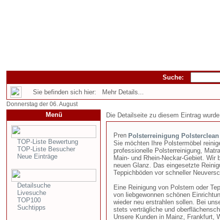
Suche:
Sie befinden sich hier: Mehr Details...
Donnerstag der 06. August
Menü
Die Detailseite zu diesem Eintrag wurde
Polsterreinigung Polsterclean
TOP-Liste Bewertung
Sie möchten Ihre Polstermöbel reinige
TOP-Liste Besucher
professionelle Polsterreinigung, Mat
Neue Einträge
Main- und Rhein-Neckar-Gebiet. Wir b
neuen Glanz. Das eingesetzte Reinig
Teppichböden vor schneller Neuversch
Detailsuche
Eine Reinigung von Polstern oder Te
Livesuche
von liebgewonnen schönen Einrichtun
TOP100
wieder neu erstrahlen sollen. Bei uns
Suchtipps
stets verträgliche und oberflächensc
Unsere Kunden in Mainz, Frankfurt,