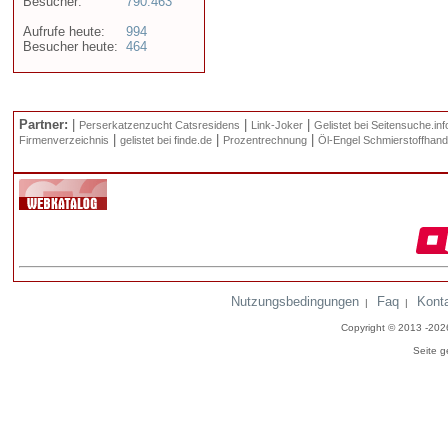
Besucher:
790.463
Aufrufe heute:
994
Besucher heute:
464
Partner:
|
|
|
Perserkatzenzucht Catsresidens
Link-Joker
Gelistet bei Seitensuche.inf
|
|
|
Firmenverzeichnis
gelistet bei finde.de
Prozentrechnung
Öl-Engel Schmierstoffhand
Nutzungsbedingungen
Faq
Kont
|
|
Copyright © 2013 -20
Seite g