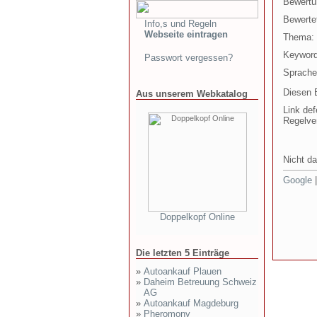
Bewertu
Bewertet
Info,s und Regeln
Webseite eintragen
Thema:
Keyword
Passwort vergessen?
Sprache
Diesen E
Aus unserem Webkatalog
Link def
Regelve
Nicht da
Google
Doppelkopf Online
Die letzten 5 Einträge
»
Autoankauf Plauen
»
Daheim Betreuung Schweiz
AG
»
Autoankauf Magdeburg
»
Pheromony