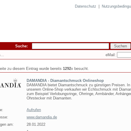
Datenschutz
|
Nutzungsbeding
Suche:
eMail:
...
seite zu diesem Eintrag wurde bereits
1292
x besucht.
DAMANDIA - Diamantschmuck Onlineshop
DAMANDIA bietet Diamantschmuck zu günstigen Preisen. In
unserem Online-Shop verkaufen wir Echtschmuck mit Diaman
zum Beispiel Verlobungsringe, Ohrringe, Armbänder, Anhänge
Ohrstecker mit Diamanten.
e:
Aufrufen
esse:
www.damandia.de
agen am:
28.01.2022