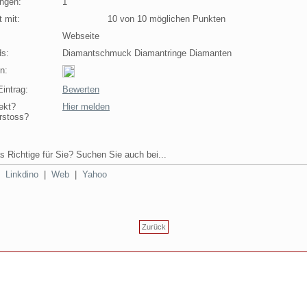
ngen:
1
 mit:
10 von 10 möglichen Punkten
Webseite
s:
Diamantschmuck Diamantringe Diamanten
n:
intrag:
Bewerten
ekt?
Hier melden
rstoss?
s Richtige für Sie? Suchen Sie auch bei...
|
Linkdino
|
Web
|
Yahoo
Zurück