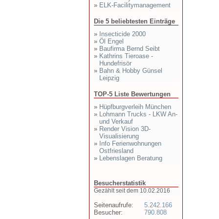
»
ELK-Facilitymanagement
Die 5 beliebtesten Einträge
»
Insecticide 2000
»
Öl Engel
»
Baufirma Bernd Seibt
»
Kathrins Tieroase -
Hundefrisör
»
Bahn & Hobby Günsel
Leipzig
TOP-5 Liste Bewertungen
»
Hüpfburgverleih München
»
Lohmann Trucks - LKW An-
und Verkauf
»
Render Vision 3D-
Visualisierung
»
Info Ferienwohnungen
Ostfriesland
»
Lebenslagen Beratung
Besucherstatistik
Gezählt seit dem 10.02.2016
Seitenaufrufe:
5.242.166
Besucher:
790.808