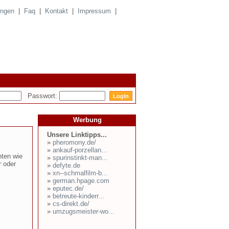
ungen
|
Faq
|
Kontakt
|
Impressum
|
Passwort:
Werbung
Unsere Linktipps...
»
pheromony.de/
»
ankauf-porzellan...
ten wie
»
spurinstinkt-man...
r oder
»
defyte.de
»
xn--schmalfilm-b...
»
german.hpage.com
»
eputec.de/
»
betreute-kinderr...
»
cs-direkt.de/
»
umzugsmeister-wo...