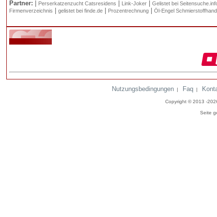
Partner:
|
|
|
Perserkatzenzucht Catsresidens
Link-Joker
Gelistet bei Seitensuche.inf
|
|
|
Firmenverzeichnis
gelistet bei finde.de
Prozentrechnung
Öl-Engel Schmierstoffhand
Nutzungsbedingungen
Faq
Kont
|
|
Copyright © 2013 -20
Seite g