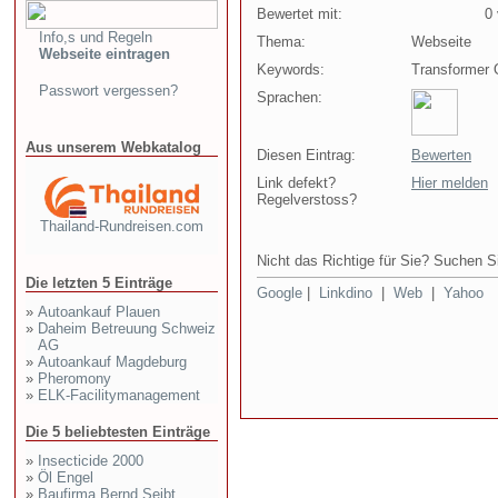
Bewertet mit:
0 v
Info,s und Regeln
Thema:
Webseite
Webseite eintragen
Keywords:
Transformer O
Passwort vergessen?
Sprachen:
Aus unserem Webkatalog
Diesen Eintrag:
Bewerten
Link defekt?
Hier melden
Regelverstoss?
Thailand-Rundreisen.com
Nicht das Richtige für Sie? Suchen Si
Die letzten 5 Einträge
Google
|
Linkdino
|
Web
|
Yahoo
»
Autoankauf Plauen
»
Daheim Betreuung Schweiz
AG
»
Autoankauf Magdeburg
»
Pheromony
»
ELK-Facilitymanagement
Die 5 beliebtesten Einträge
»
Insecticide 2000
»
Öl Engel
»
Baufirma Bernd Seibt